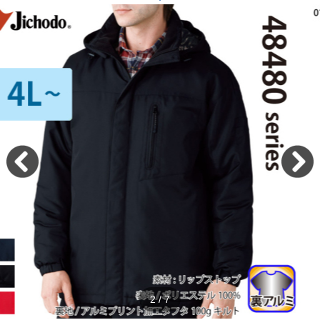
2
/
7