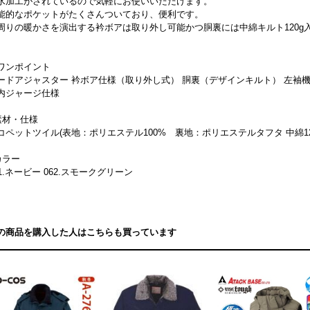
水加工がされているので気軽にお使いいただけます。
能的なポケットがたくさんついており、便利です。
周りの暖かさを演出する衿ボアは取り外し可能かつ胴裏には中綿キルト120g
ワンポイント
ードアジャスター 衿ボア仕様（取り外し式） 胴裏（デザインキルト） 左袖機
内ジャージ仕様
素材・仕様
コペットツイル(表地：ポリエステル100% 裏地：ポリエステルタフタ 中綿12
カラー
11.ネービー 062.スモークグリーン
の商品を購入した人はこちらも買っています