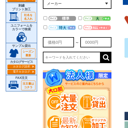
刺繍
プリント加工
社名を
名入れ
ユニフォームを
カラーで検索
～
サンプル貸出
シーズン
最新
カタログサービス
カタログ請求
電子カタログ
FAX注文
注文書は
コチラ