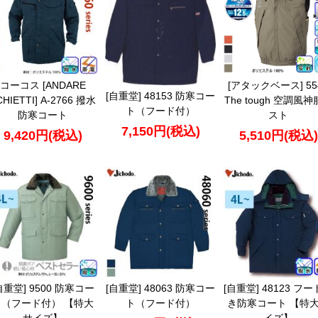
コーコス [ANDARE
[アタックベース] 55
[自重堂] 48153 防寒コー
CHIETTI] A-2766 撥水
The tough 空調風
ト（フード付）
防寒コート
スト
7,150円(税込)
9,420円(税込)
5,510円(税込)
自重堂] 9500 防寒コー
[自重堂] 48063 防寒コー
[自重堂] 48123 フ
ト（フード付） 【特大
ト（フード付）
き防寒コート 【特