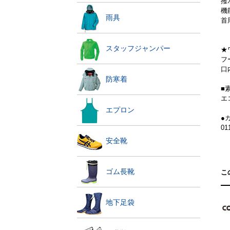
撥
機
雨具
首
スタッフジャンパー
★
フ
口
防寒着
■
エ
エプロン
●
0
安全靴
ゴム長靴
こ
地下足袋