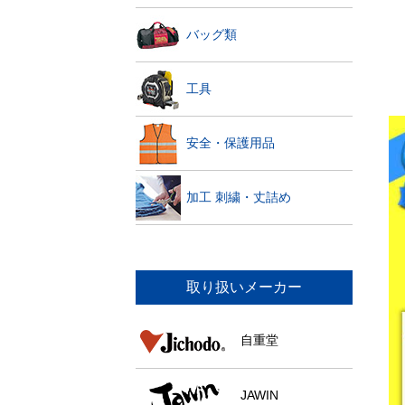
バッグ類
工具
安全・保護用品
加工 刺繍・丈詰め
取り扱いメーカー
自重堂
JAWIN