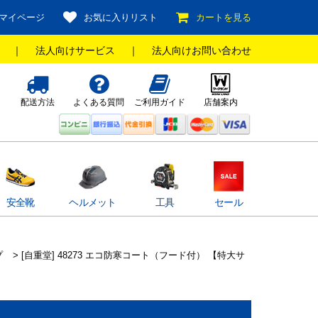
マイページ
お気に入りリスト
カートを見る
｜
法人向けサービス
｜
法人向けお問い合わせ
配送方法
よくある質問
ご利用ガイド
店舗案内
安全靴
ヘルメット
工具
セール
プ
> [自重堂] 48273 エコ防寒コート（フード付） 【特大サ