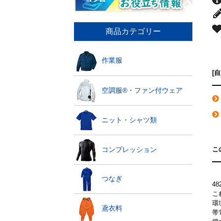
商品カテゴリー
作業服
[
空調服®・ファン付ウェア
ニット・シャツ類
こ
コンプレッション
つなぎ
4
こ
環
鳶衣料
帯