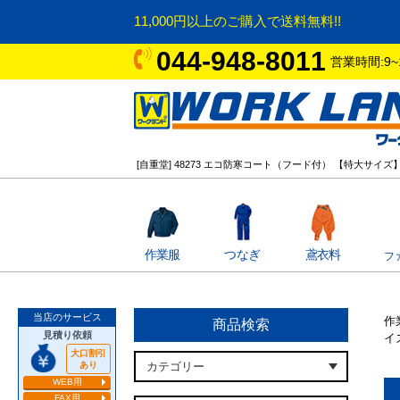
11,000円以上のご購入で送料無料!!
044-948-8011
営業時間:9~
[自重堂] 48273 エコ防寒コート（フード付） 【特大サイ
作業服
つなぎ
鳶衣料
フ
当店のサービス
作
商品検索
見積り依頼
イ
大口割引
あり
WEB用
FAX用