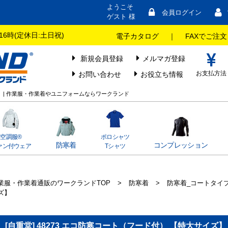
ようこそ
会員ログイン
ゲスト 様
16時(定休日:土日祝)
電子カタログ
｜
FAXでご注文
新規会員登録
メルマガ登録
お支払方法
お問い合わせ
お役立ち情報
ズ】 | 作業服・作業着やユニフォームならワークランド
空調服®
ポロシャツ
防寒着
コンプレッション
ァン付ウェア
Tシャツ
業服・作業着通販のワークランドTOP
>
防寒着
>
防寒着_コートタイ
ズ】
[自重堂] 48273 エコ防寒コート（フード付） 【特大サイズ】