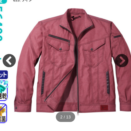
2
/
13