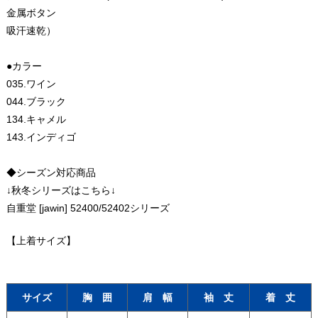
金属ボタン
吸汗速乾）
●カラー
035.ワイン
044.ブラック
134.キャメル
143.インディゴ
◆シーズン対応商品
↓秋冬シリーズはこちら↓
自重堂 [jawin] 52400/52402シリーズ
【上着サイズ】
サイズ
胸 囲
肩 幅
袖 丈
着 丈