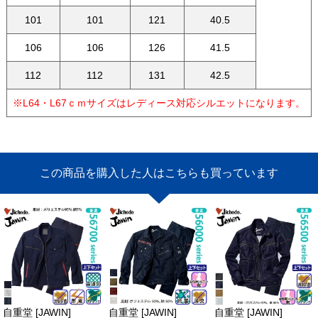
101
101
121
40.5
106
106
126
41.5
112
112
131
42.5
※L64・L67ｃｍサイズはレディース対応シルエットになります。
この商品を購入した人はこちらも買っています
自重堂 [JAWIN]
自重堂 [JAWIN]
自重堂 [JAWIN]