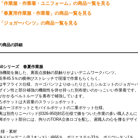
「作業服・作業着・ユニフォーム」の商品一覧を見る
「春夏用作業服・作業着」の商品一覧を見る
「ジョガーパンツ」の商品一覧を見る
の商品の詳細
860シリーズ 春夏作業服
熱機能を施した、裏面点接触の肌触りがよいデニムワークパンツ。
長率45.5％の横伸びストレッチで現場で作業もらくらく。
は半フライス仕様、カーゴパンツよりゆったりとしたシルエットのジョガー
ザイン性と部分補強の機能性を併せ持った別布使いのかっこいい作業着です
がかかるベルトループを裏布で補強しています。
ろポケットは大容量のスラッシュポケット。
脇カーゴポケットとモバイルポケットの二重ポケット仕様。
裏は別売りニーパッド(0326-950)対応仕様で膝をついた作業の多い職人さん
脚ポケット部分には、拘りのTORA立体ロゴを配し、鳶職人の心を擽るデザイ
仕様・素材
熱ドビーデニム(8.1オンス)：綿66％、ポリエステル33％、ポリウレタン1％