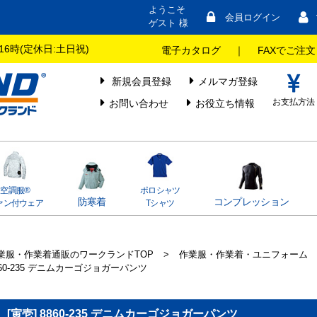
ようこそ
会員ログイン
ゲスト 様
16時(定休日:土日祝)
電子カタログ
｜
FAXでご注文
新規会員登録
メルマガ登録
お支払方法
お問い合わせ
お役立ち情報
空調服®
ポロシャツ
防寒着
コンプレッション
ァン付ウェア
Tシャツ
業服・作業着通販のワークランドTOP
>
作業服・作業着・ユニフォーム
860-235 デニムカーゴジョガーパンツ
[寅壱] 8860-235 デニムカーゴジョガーパンツ