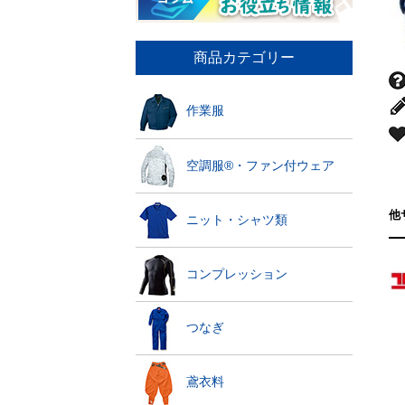
商品カテゴリー
作業服
空調服®・ファン付ウェア
他
ニット・シャツ類
コンプレッション
つなぎ
鳶衣料