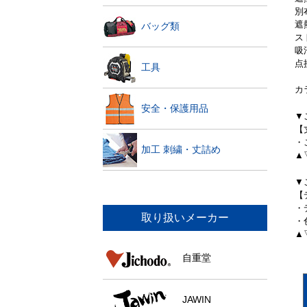
別
遮
バッグ類
ス
吸
点
工具
カ
安全・保護用品
▼
【
・
加工 刺繍・丈詰め
▲
▼
【
・
取り扱いメーカー
・
▲
自重堂
JAWIN