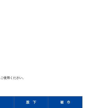
上ご使用ください。
股 下
裾 巾