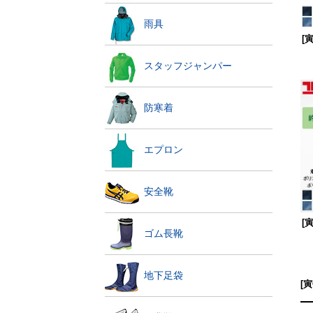
雨具
[
スタッフジャンパー
防寒着
エプロン
安全靴
[
ゴム長靴
地下足袋
[