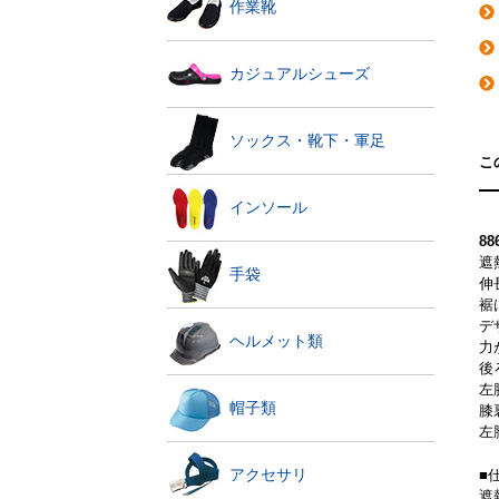
作業靴
カジュアルシューズ
ソックス・靴下・軍足
こ
インソール
8
遮
手袋
伸
裾
デ
ヘルメット類
力
後
左
帽子類
膝
左
アクセサリ
■
遮