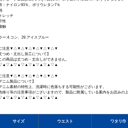
布：ナイロン93％、ポリウレタン7％
熱
トレッチ
汗性
接触
ラー:4.コン、29.アイスブルー
ご注意▼△▼△▼△▼△▼△▼△▼
丈つめ・丈出し加工について】
この商品は丈つめ・丈出しができません。
▽▲▽▲▽▲▽▲▽▲▽▲▽▲▽▲
ご注意▼△▼△▼△▼△▼△▼△▼
デニム製品について】
デニム素材の特性上、洗濯時に色落ちする可能性がございます。
色移り等の注意事項がございますので、製品に附属している案内をお読みの
▽▲▽▲▽▲▽▲▽▲▽▲▽▲▽▲
サイズ
ウエスト
ワタリ巾