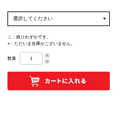
△：
残りわずかです。
×：
ただいま在庫がございません。
数量