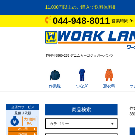
11,000円以上のご購入で送料無料!!
044-948-8011
営業時間:9~
[寅壱] 8860-235 デニムカーゴジョガーパンツ
作業服
つなぎ
鳶衣料
フ
当店のサービス
作
商品検索
見積り依頼
8
大口割引
あり
WEB用
FAX用