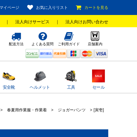
マイページ
お気に入りリスト
カートを見る
｜
法人向けサービス
｜
法人向けお問い合わせ
配送方法
よくある質問
ご利用ガイド
店舗案内
安全靴
ヘルメット
工具
セール
>
春夏用作業服・作業着
>
ジョガーパンツ
> [寅壱]