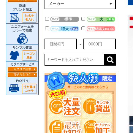
刺繍
プリント加工
社名を
名入れ
ユニフォームを
カラーで検索
～
サンプル貸出
シーズン
最新
カタログサービス
カタログ請求
電子カタログ
FAX注文
注文書は
コチラ