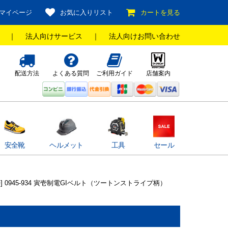
マイページ
お気に入りリスト
カートを見る
｜
法人向けサービス
｜
法人向けお問い合わせ
配送方法
よくある質問
ご利用ガイド
店舗案内
安全靴
ヘルメット
工具
セール
壱] 0945-934 寅壱制電GIベルト（ツートンストライプ柄）