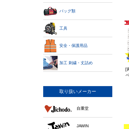
バッグ類
工具
安全・保護用品
加工 刺繍・丈詰め
[
ベ
取り扱いメーカー
自重堂
JAWIN