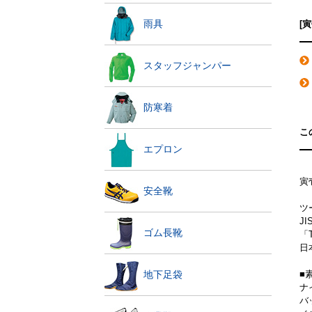
雨具
[
スタッフジャンパー
防寒着
こ
エプロン
寅
安全靴
ツ
J
ゴム長靴
「
日
■
地下足袋
ナ
バ