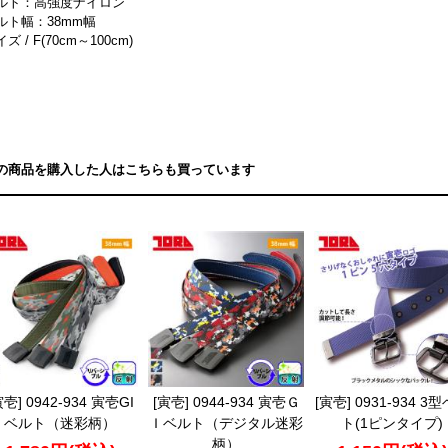
ルト：高強度ナイロン
ルト幅：38mm幅
ズ / F(70cm～100cm)
の商品を購入した人はこちらも買っています
寅壱] 0942-934 寅壱GI
[寅壱] 0944-934 寅壱Ｇ
[寅壱] 0931-934 3
ベルト（迷彩柄）
Ｉベルト（デジタル迷彩
ト(1ピンタイプ)
柄）