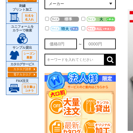
刺繍
プリント加工
社名を
名入れ
ユニフォームを
カラーで検索
～
サンプル貸出
シーズン
最新
カタログサービス
カタログ請求
電子カタログ
FAX注文
注文書は
コチラ