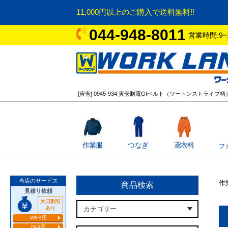
11,000円以上のご購入で送料無料!!
044-948-8011
営業時間:9~
[寅壱] 0945-934 寅壱制電GIベルト（ツートンストライプ柄
作業服
つなぎ
鳶衣料
フ
当店のサービス
作
商品検索
見積り依頼
大口割引
あり
WEB用
FAX用