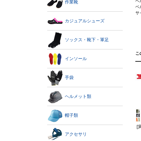
ベ
作業靴
ベ
サイ
カジュアルシューズ
ソックス・靴下・軍足
こ
インソール
手袋
ヘルメット類
帽子類
[
アクセサリ