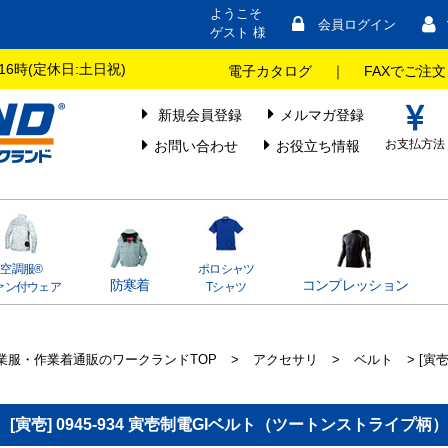
ようこそ
会員ログイン
ゲスト 様
16時(定休日:土日祝)
電子カタログ
｜
FAXでご注文
新規会員登録
メルマガ登録
お支払方法
お問い合わせ
お役立ち情報
）
空調服®
ポロシャツ
防寒着
コンプレッション
ァン付ウェア
Tシャツ
業服・作業着通販のワークランドTOP
>
アクセサリ
>
ベルト
> [寅
[寅壱] 0945-934 寅壱制電GIベルト（ツートンストライプ柄）