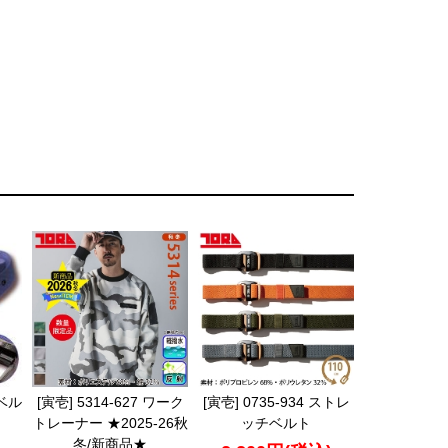
型ベル
[寅壱] 5314-627 ワーク
[寅壱] 0735-934 ストレ
トレーナー ★2025-26秋
ッチベルト
冬/新商品★