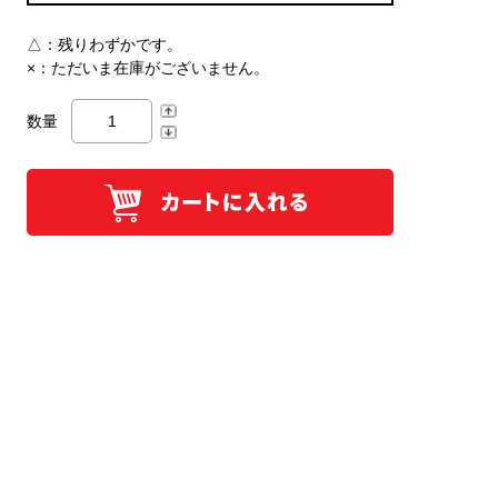
△：
残りわずかです。
×：
ただいま在庫がございません。
数量