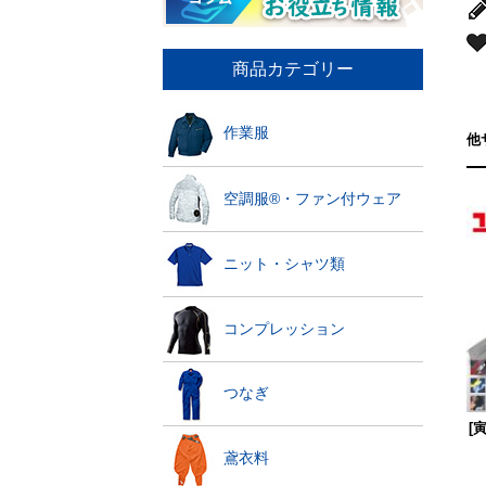
商品カテゴリー
作業服
他
空調服®・ファン付ウェア
ニット・シャツ類
コンプレッション
つなぎ
[
鳶衣料