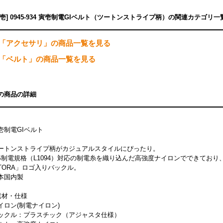
寅壱] 0945-934 寅壱制電GIベルト（ツートンストライプ柄）の関連カテゴリ一
「アクセサリ」の商品一覧を見る
「ベルト」の商品一覧を見る
の商品の詳細
壱制電GIベルト
ートンストライプ柄がカジュアルスタイルにぴったり。
IS制電規格（L1094）対応の制電糸を織り込んだ高強度ナイロンでできてお
TORA」ロゴ入りバックル。
本国内製
素材・仕様
イロン(制電ナイロン)
ックル：プラスチック（アジャスタ仕様）