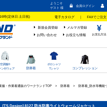
ようこそ
会員ログイン
ゲスト 様
16時(定休日:土日祝)
電子カタログ
｜
FAXでご注文
新規会員登録
メルマガ登録
お支払方法
お問い合わせ
お役立ち情報
空調服®
ポロシャツ
防寒着
コンプレッション
ァン付ウェア
Tシャツ
業服・作業着通販のワークランドTOP
>
防寒着
>
防寒着_防水等機能
[TS Design] 8127 防水防寒ライトウォームジャケット