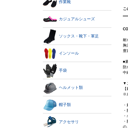
作業靴
こ
カジュアルシューズ
C
ソックス・靴下・軍足
耐
胸
豊
インソール
■
防
手袋
中
▼
ヘルメット類
【
※
帽子類
・
・
・
・
アクセサリ
の