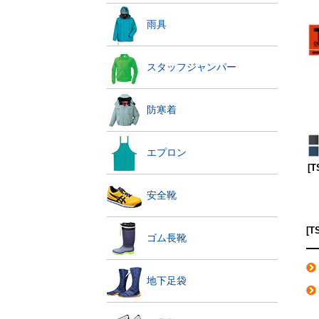
雨具
スタッフジャンパー
防寒着
エプロン
[
安全靴
[
ゴム長靴
地下足袋