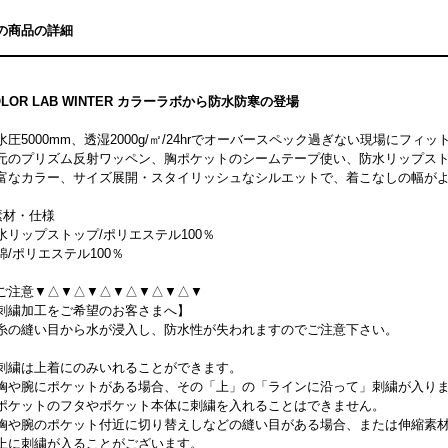
の商品の詳細
OLOR LAB WINTER カラーラボから防水防寒の登場
水圧5000mm、透湿2000g/㎡/24hrでオーバースペック過ぎない現場にフ
元のプリズム反射ワッペン、胸ポケットのシームテープ使い、防水リップス
富なカラー、サイズ展開・スタイリッシュなシルエットで、着こなしの幅が
素材・仕様
水リップストップ/ポリエステル100％
綿/ポリエステル100％
ご注意▼△▼△▼△▼△▼△▼△▼
刺繍加工をご希望のお客さまへ】
糸の縫い目から水が浸入し、防水性が失われますのでご注意下さい。
刺繍は上着にのみいれることができます。
胸や腕にポケットがある場合、その「上」の「ラインに沿って」刺繍が入り
ポケットのフタやポケット本体に刺繍を入れることはできません。
胸や腕のポケット付近に切り替えしなどの縫い目がある場合、または伸縮素
上に刺繍が入ることがございます。