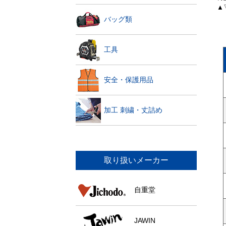
▲
バッグ類
工具
安全・保護用品
加工 刺繍・丈詰め
取り扱いメーカー
自重堂
JAWIN