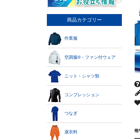
商品カテゴリー
作業服
空調服®・ファン付ウェア
ニット・シャツ類
コンプレッション
つなぎ
他
鳶衣料