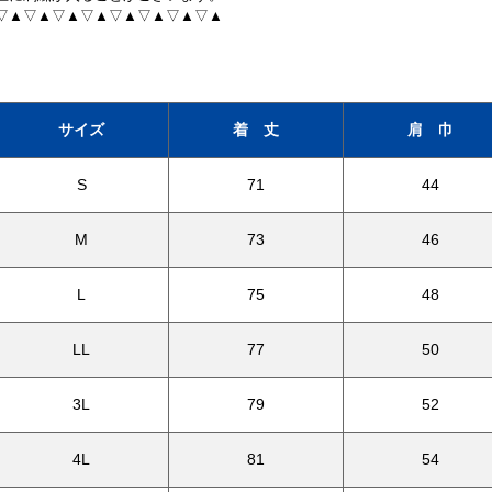
▽▲▽▲▽▲▽▲▽▲▽▲▽▲▽▲
サイズ
着 丈
肩 巾
S
71
44
M
73
46
L
75
48
LL
77
50
3L
79
52
4L
81
54