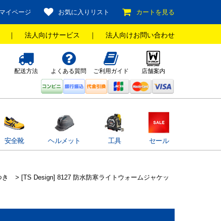
マイページ
お気に入りリスト
カートを見る
｜
法人向けサービス
｜
法人向けお問い合わせ
配送方法
よくある質問
ご利用ガイド
店舗案内
安全靴
ヘルメット
工具
セール
つき
> [TS Design] 8127 防水防寒ライトウォームジャケッ