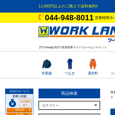
11,000円以上のご購入で送料無料!!
044-948-8011
営業時間:9~
[TS Design] 8127 防水防寒ライトウォームジャケット
作業服
つなぎ
鳶衣料
フ
当店のサービス
作
商品検索
見積り依頼
ト
大口割引
あり
WEB用
FAX用