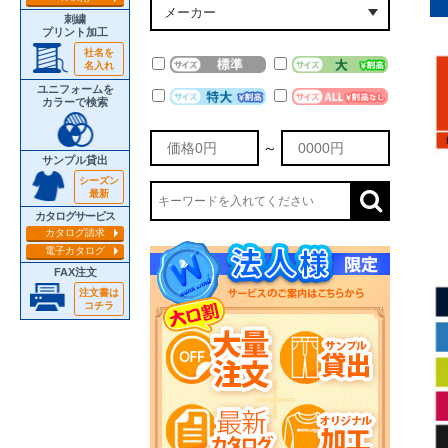
刺繍
プリント加工
社名を
名入れ
ユニフォームを
カラーで検索
～
サンプル貸出
シーズン
最新
カタログサービス
カタログ請求
電子カタログ
FAX注文
注文書は
コチラ