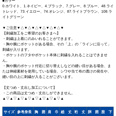
■カラー
0.ホワイト、1.ネイビー、4.ブラック、7.グレー、8.ブルー、48.ライ
トレッド、73.イエロー、74.オレンジ、87.ライトブラウン、108.ラ
イトグリーン
▼ご注意▼△▼△▼△▼△▼△▼△▼
【刺繍加工をご希望のお客さまへ】
・刺繍は上着にのみいれることができます。
・胸や腕にポケットがある場合、その「上」の「ラインに沿って」
刺繍が入ります。
・ポケットのフタやポケット本体に刺繍を入れることはできませ
ん。
・胸や腕のポケット付近に切り替えしなどの縫い目がある場合、ま
たは伸縮素材を使用している場合、シワや当て布の透けの発生や、
縫い目の上に刺繍が入ることがございます。
【丈つめ・丈出し加工について】
・この商品は丈つめ・丈出しができません。
▲▽▲▽▲▽▲▽▲▽▲▽▲▽▲▽▲
サイズ
参考身長
胸 囲
肩 巾
総 丈
裄 丈
胴 囲
股 下