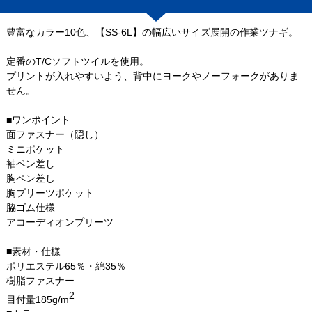
豊富なカラー10色、【SS-6L】の幅広いサイズ展開の作業ツナギ。
定番のT/Cソフトツイルを使用。
プリントが入れやすいよう、背中にヨークやノーフォークがありま
せん。
■ワンポイント
面ファスナー（隠し）
ミニポケット
袖ペン差し
胸ペン差し
胸プリーツポケット
脇ゴム仕様
アコーディオンプリーツ
■素材・仕様
ポリエステル65％・綿35％
樹脂ファスナー
2
目付量185g/m