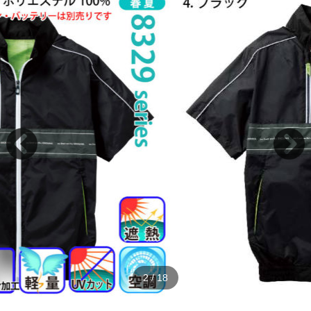
2
/
18