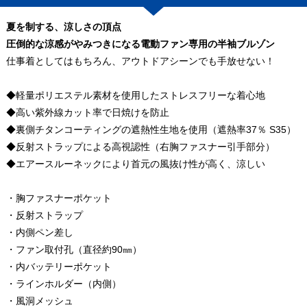
夏を制する、涼しさの頂点
圧倒的な涼感がやみつきになる電動ファン専用の半袖ブルゾン
仕事着としてはもちろん、アウトドアシーンでも手放せない！
◆軽量ポリエステル素材を使用したストレスフリーな着心地
◆高い紫外線カット率で日焼けを防止
◆裏側チタンコーティングの遮熱性生地を使用（遮熱率37％ S35）
◆反射ストラップによる高視認性（右胸ファスナー引手部分）
◆エアースルーネックにより首元の風抜け性が高く、涼しい
・胸ファスナーポケット
・反射ストラップ
・内側ペン差し
・ファン取付孔（直径約90㎜）
・内バッテリーポケット
・ラインホルダー（内側）
・風洞メッシュ