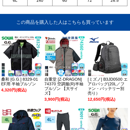
6L
140
60
72
26.5
この商品を購入した人はこちらも買っています
桑和 [G.G.] 8329-01
自重堂 [Z-DRAGON]
[ミズノ] B3JD0500 エ
EF用 半袖ブルゾン
74370 空調服(R)半袖
アロバッグ(20L／フ
ブルゾン 【大サイ
ァン・バッテリー別
4,320円(税込)
ズ】
売り）
3,900円(税込)
12,650円(税込)