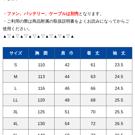
・
ファン、バッテリー、ケーブルは別売
となります。
・ご利用の際は商品附属の取扱説明書をよくお読みになってからご
使用ください。
▲▽▲▽▲▽▲▽▲▽▲▽▲▽▲▽▲
サイズ
胸 囲
肩 巾
着 丈
袖 丈
S
110
42
61
23.5
M
113
44
63
24.5
L
116
46
66
24.5
LL
120
48
68
25.5
3L
125
51
70
25.5
4L
130
54
72
26.5