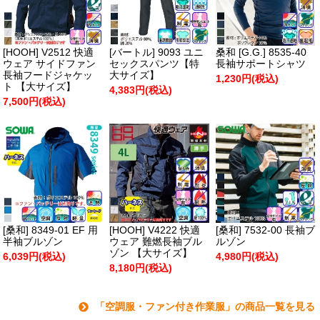
[HOOH] V2512 快適
[バートル] 9093 ユニ
桑和 [G.G.] 8535-40
ウェア サイドファン
セックスパンツ【特
長袖サポートシャツ
長袖フードジャケッ
大サイズ】
1,230円(税込)
ト 【大サイズ】
4,383円(税込)
7,500円(税込)
[桑和] 8349-01 EF 用
[HOOH] V4222 快適
[桑和] 7532-00 長袖ブ
半袖ブルゾン
ウェア 難燃長袖ブル
ルゾン
ゾン 【大サイズ】
6,039円(税込)
4,980円(税込)
8,180円(税込)
「空調服・ファン付き作業服」の商品一覧を見る