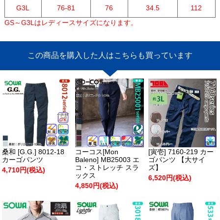
G3L
76-81
76
34.5
112
GS～G3Lはレディースサイズになります。
この商品を購入した人はこちらも買っています
桑和 [G.G.] 8012-18
コーコス[Mon
[寅壱] 7160-219 カー
カーゴパンツ
Baleno] MB25003 エ
ゴパンツ 【大サイ
コ・ストレッチ スラ
ズ】
4,710円(税込)
ックス
6,520円(税込)
4,850円(税込)