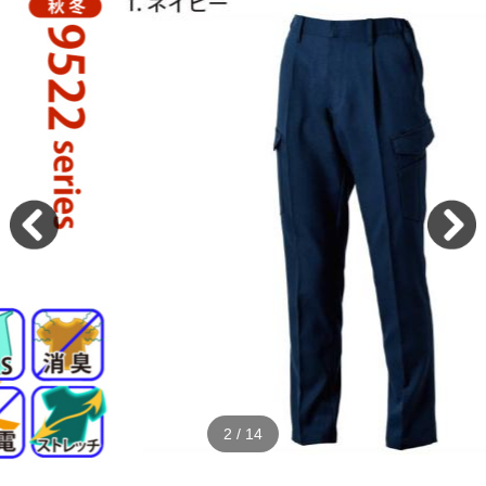
2
/
14