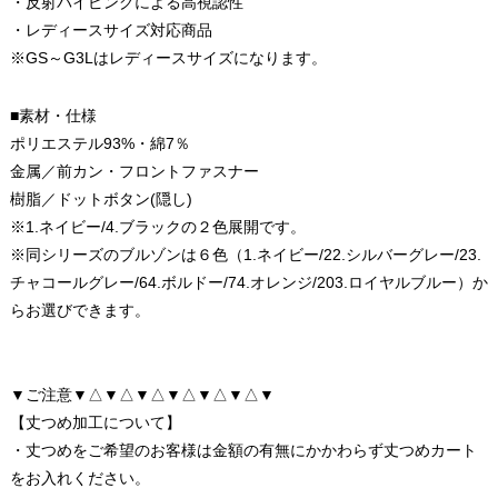
・反射バイピングによる高視認性
・レディースサイズ対応商品
※GS～G3Lはレディースサイズになります。
■素材・仕様
ポリエステル93%・綿7％
金属／前カン・フロントファスナー
樹脂／ドットボタン(隠し)
※1.ネイビー/4.ブラックの２色展開です。
※同シリーズのブルゾンは６色（1.ネイビー/22.シルバーグレー/23.
チャコールグレー/64.ボルドー/74.オレンジ/203.ロイヤルブルー）か
らお選びできます。
▼ご注意▼△▼△▼△▼△▼△▼△▼
【丈つめ加工について】
・丈つめをご希望のお客様は金額の有無にかかわらず丈つめカート
をお入れください。