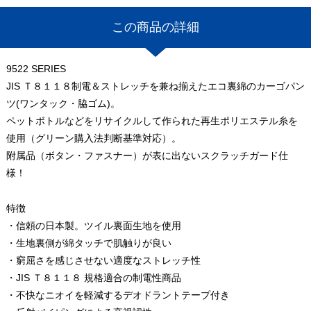
この商品の詳細
9522 SERIES
JIS Ｔ８１１８制電＆ストレッチを兼ね揃えたエコ裏綿のカーゴパン
ツ(ワンタック・脇ゴム)。
ペットボトルなどをリサイクルして作られた再生ポリエステル糸を
使用（グリーン購入法判断基準対応）。
附属品（ボタン・ファスナー）が表に出ないスクラッチガード仕
様！
特徴
・信頼の日本製。ツイル裏面生地を使用
・生地裏側が綿タッチで肌触りが良い
・窮屈さを感じさせない適度なストレッチ性
・JIS Ｔ８１１８ 規格適合の制電性商品
・不快なニオイを軽減するデオドラントテープ付き