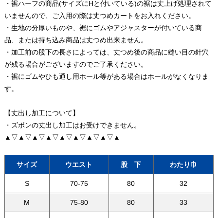
・裾ハーフの商品(サイズにHと付いている)の裾は丈上げ処理されて
いませんので、ご入用の際は丈つめカートをお入れください。
・生地の分厚いものや、裾にゴムやアジャスターが付いている商
品、または持ち込み商品は丈つめ出来ません。
・加工前の股下の長さによっては、丈つめ後の商品に縫い目の針穴
が残る場合がございますのでご了承ください。
・裾にゴムやひも通し用ホール等がある場合はホールがなくなりま
す。
【丈出し加工について】
・ズボンの丈出し加工はお受けできません。
▲▽▲▽▲▽▲▽▲▽▲▽▲▽▲▽▲
サイズ
ウエスト
股 下
わたり巾
S
70-75
80
32
M
75-80
80
33