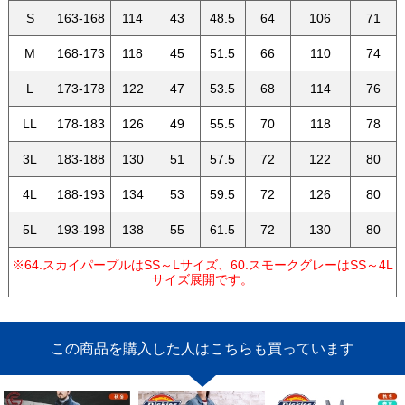
S
163-168
114
43
48.5
64
106
71
M
168-173
118
45
51.5
66
110
74
L
173-178
122
47
53.5
68
114
76
LL
178-183
126
49
55.5
70
118
78
3L
183-188
130
51
57.5
72
122
80
4L
188-193
134
53
59.5
72
126
80
5L
193-198
138
55
61.5
72
130
80
※64.スカイパープルはSS～Lサイズ、60.スモークグレーはSS～4L
サイズ展開です。
この商品を購入した人はこちらも買っています