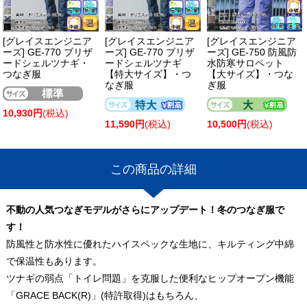
[グレイスエンジニア
[グレイスエンジニア
[グレイスエンジニア
ーズ] GE-770 ブリザ
ーズ] GE-770 ブリザ
ーズ] GE-750 防風防
ードシェルツナギ・
ードシェルツナギ
水防寒サロペット
つなぎ服
【特大サイズ】・つ
【大サイズ】・つな
なぎ服
ぎ服
10,930円
(税込)
11,590円
(税込)
10,500円
(税込)
この商品の詳細
不動の人気つなぎモデルがさらにアップデート！冬のつなぎ服で
す！
防風性と防水性に優れたハイスペックな生地に、キルティング中綿
で保温性もあります。
ツナギの弱点「トイレ問題」を克服した便利なヒップオープン機能
「GRACE BACK(R)」(特許取得)はもちろん、