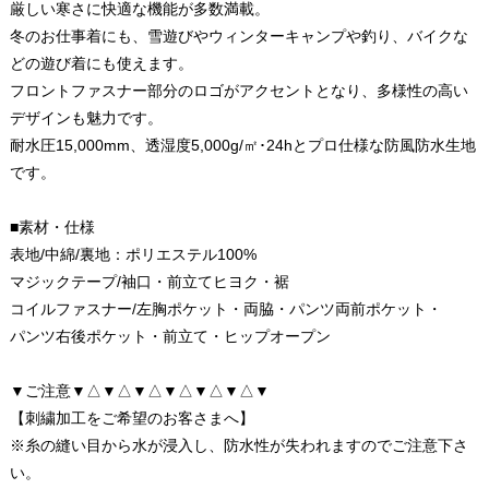
厳しい寒さに快適な機能が多数満載。
冬のお仕事着にも、雪遊びやウィンターキャンプや釣り、バイクな
どの遊び着にも使えます。
フロントファスナー部分のロゴがアクセントとなり、多様性の高い
デザインも魅力です。
耐水圧15,000mm、透湿度5,000g/㎡･24hとプロ仕様な防風防水生地
です。
■素材・仕様
表地/中綿/裏地：ポリエステル100%
マジックテープ/袖口・前立てヒヨク・裾
コイルファスナー/左胸ポケット・両脇・パンツ両前ポケット・
パンツ右後ポケット・前立て・ヒップオープン
▼ご注意▼△▼△▼△▼△▼△▼△▼
【刺繍加工をご希望のお客さまへ】
※糸の縫い目から水が浸入し、防水性が失われますのでご注意下さ
い。