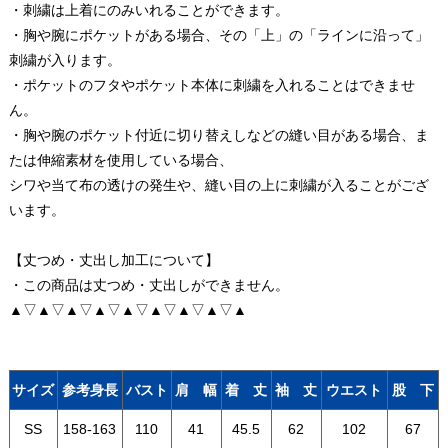
・刺繍は上着にのみいれることができます。
・胸や腕にポケットがある場合、その「上」の「ラインに沿って」
刺繍が入ります。
・ポケットのフタやポケット本体に刺繍を入れることはできませ
ん。
・胸や腕のポケット付近に切り替えしなどの縫い目がある場合、ま
たは伸縮素材を使用している場合、
シワや当て布の透けの発生や、縫い目の上に刺繍が入ることがござ
います。
【丈つめ・丈出し加工について】
・この商品は丈つめ・丈出しができません。
▲▽▲▽▲▽▲▽▲▽▲▽▲▽▲▽▲
サイズ
参考身長
バスト
肩 幅
着 丈
袖 丈
ウエスト
股 下
SS
158-163
110
41
45.5
62
102
67