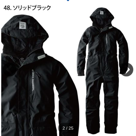
2
/
25