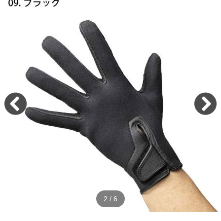
2
/
6