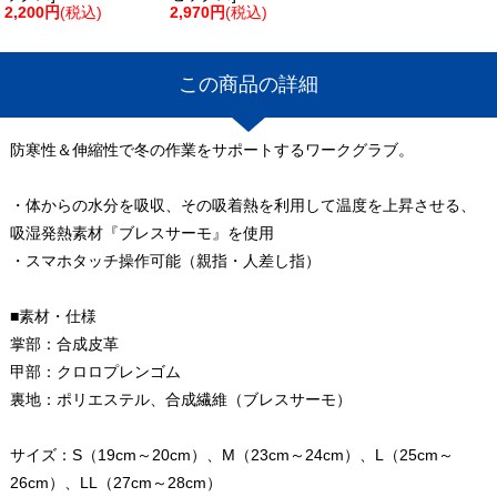
2,200円
(税込)
2,970円
(税込)
この商品の詳細
防寒性＆伸縮性で冬の作業をサポートするワークグラブ。
・体からの水分を吸収、その吸着熱を利用して温度を上昇させる、
吸湿発熱素材『ブレスサーモ』を使用
・スマホタッチ操作可能（親指・人差し指）
■素材・仕様
掌部：合成皮革
甲部：クロロプレンゴム
裏地：ポリエステル、合成繊維（ブレスサーモ）
サイズ：S（19cm～20cm）、M（23cm～24cm）、L（25cm～
26cm）、LL（27cm～28cm）