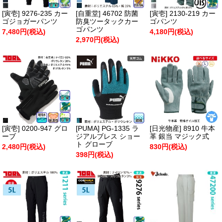
[寅壱] 9276-235 カー
[自重堂] 46702 防菌
[寅壱] 2130-219 カー
ゴジョガーパンツ
防臭ツータックカー
ゴパンツ
ゴパンツ
7,480円(税込)
4,180円(税込)
2,970円(税込)
[寅壱] 0200-947 グロ
[PUMA] PG-1335 ラ
[日光物産] 8910 牛本
ーブ
ジアルブレス ショー
革 銀当 マジック式
ト グローブ
2,480円(税込)
830円(税込)
398円(税込)