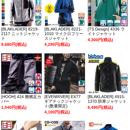
[BLAKLADER] 8219-
[BLAKLADER] 8221-
[TS Design] 4336 ラ
2117 ニットジャケッ
1010 マイクロフリー
イトジャケット
ト
スジャケット
4,300円(税込)
9,680円(税込)
4,290円(税込)
[HOOH] 424 難燃足カ
[EVENRIVER] EX77
[BLAKLADER] 4915-
バー
ギアテックジャケッ
1370 防寒ジャケット
ト(数量限定)
1,540円(税込)
6,490円(税込)
4,100円(税込)