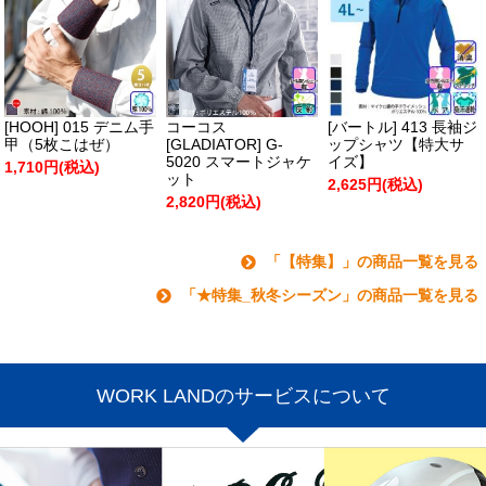
[HOOH] 015 デニム手
コーコス
[バートル] 413 長袖ジ
甲（5枚こはぜ）
[GLADIATOR] G-
ップシャツ【特大サ
5020 スマートジャケ
イズ】
1,710円(税込)
ット
2,625円(税込)
2,820円(税込)
「【特集】」の商品一覧を見る
「★特集_秋冬シーズン」の商品一覧を見る
WORK LANDのサービスについて