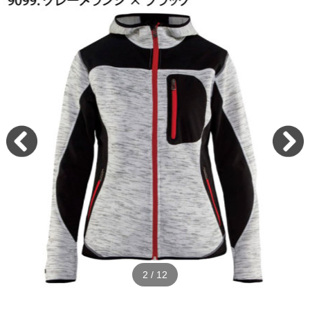
2
/
12