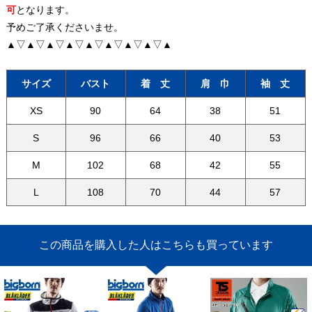
可
となります。
予めご了承くださいませ。
▲▽▲▽▲▽▲▽▲▽▲▽▲▽▲▽▲
サイズ
バスト
着 丈
肩 巾
袖 丈
XS
90
64
38
51
S
96
66
40
53
M
102
68
42
55
L
108
70
44
57
この商品を購入した人はこちらも買っています