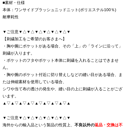
■素材・仕様
本体：ワンサイドブラッシュニッドニット(ポリエステル100％)
耐摩耗性
▼ご注意▼△▼△▼△▼△▼△▼△▼
【刺繍加工をご希望のお客さまへ】
・胸や腕にポケットがある場合、その「上」の「ラインに沿って」
刺繍が入ります。
・ポケットのフタやポケット本体に刺繍を入れることはできませ
ん。
・胸や腕のポケット付近に切り替えしなどの縫い目がある場合、ま
たは伸縮素材を使用している場合、
シワや当て布の透けの発生や、縫い目の上に刺繍が入ることがござ
います。
▲▽▲▽▲▽▲▽▲▽▲▽▲▽▲▽▲
▼ご注意▼△▼△▼△▼△▼△▼△▼
海外からの輸入品という製品の性質上、
不良以外の
返品・交換は不