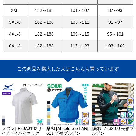
2XL
182～188
101～107
87～93
3XL-8
182～188
105～111
91～97
4XL-8
182～188
109～115
95～101
6XL-8
182～188
117～123
103～109
この商品を購入した人はこちらも買っています
[ミズノ] F2JA0182 ナ
桑和 [Absolute GEAR]
[桑和] 7532-00 長袖ブ
ビドライハイネック
611 半袖ブルゾン
ルゾン