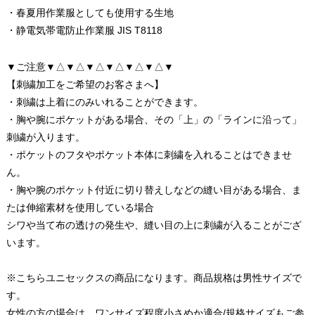
・春夏用作業服としても使用する生地
・静電気帯電防止作業服 JIS T8118
▼ご注意▼△▼△▼△▼△▼△▼△▼
【刺繍加工をご希望のお客さまへ】
・刺繍は上着にのみいれることができます。
・胸や腕にポケットがある場合、その「上」の「ラインに沿って」
刺繍が入ります。
・ポケットのフタやポケット本体に刺繍を入れることはできませ
ん。
・胸や腕のポケット付近に切り替えしなどの縫い目がある場合、ま
たは伸縮素材を使用している場合
シワや当て布の透けの発生や、縫い目の上に刺繍が入ることがござ
います。
※こちらユニセックスの商品になります。商品規格は男性サイズで
す。
女性の方の場合は、ワンサイズ程度小さめか適合/規格サイズもご参