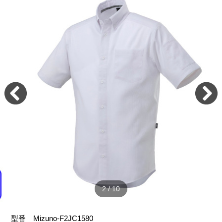
2
/
10
型番
Mizuno-F2JC1580