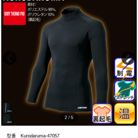
2
/
5
型番
Kurodaruma-47057