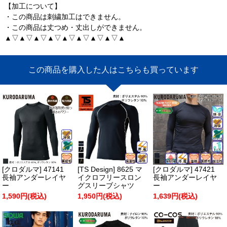
【加工について】
・この商品は刺繍加工はできません。
・この商品は丈つめ・丈出しができません。
▲▽▲▽▲▽▲▽▲▽▲▽▲▽▲▽▲
この商品を購入した人はこちらも買っています
[クロダルマ] 47141
[TS Design] 8625 マ
[クロダルマ] 47421
長袖アンダーレイヤ
イクロフリースロン
長袖アンダーレイヤ
ー
グスリーブシャツ
ー
1,590円(税込)
1,950円(税込)
1,639円(税込)