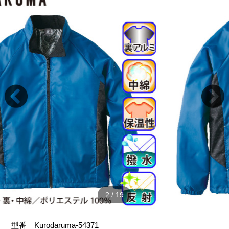
2
/
19
型番
Kurodaruma-54371