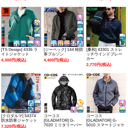
[TS Design] 4336 ラ
[ジーベック] 144 軽防
[桑和] 43301 ストレ
イトジャケット
寒ブルゾン
ッチウインドブレー
カー
4,300円(税込)
4,400円(税込)
2,770円(税込)
[クロダルマ] 54374
コーコス
コーコス
防水防寒ジャケット
[GLADIATOR] G-
[GLADIATOR] G-
7020 ミリタリーパー
5010 スマートジャケ
7,320円(税込)