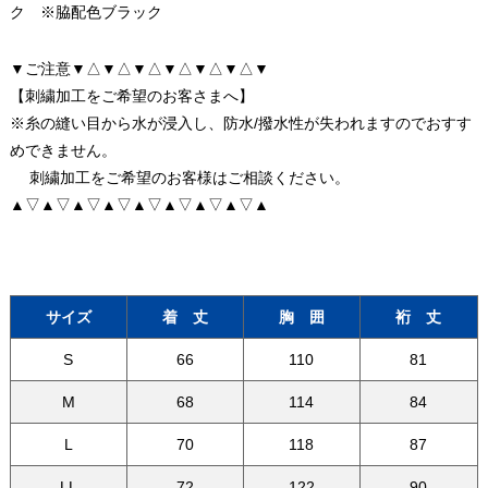
ク ※脇配色ブラック
▼ご注意▼△▼△▼△▼△▼△▼△▼
【刺繍加工をご希望のお客さまへ】
※糸の縫い目から水が浸入し、防水/撥水性が失われますのでおすす
めできません。
刺繍加工をご希望のお客様はご相談ください。
▲▽▲▽▲▽▲▽▲▽▲▽▲▽▲▽▲
サイズ
着 丈
胸 囲
裄 丈
S
66
110
81
M
68
114
84
L
70
118
87
LL
72
122
90