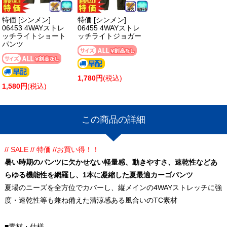
特価 [シンメン]
特価 [シンメン]
06453 4WAYストレ
06455 4WAYストレ
ッチライトショート
ッチライトジョガー
パンツ
1,780円
(税込)
1,580円
(税込)
この商品の詳細
// SALE // 特価 //お買い得！！
暑い時期のパンツに欠かせない軽量感、動きやすさ、速乾性などあ
らゆる機能性を網羅し、1本に凝縮した夏最適カーゴパンツ
夏場のニーズを全方位でカバーし、縦メインの4WAYストレッチに強
度・速乾性等も兼ね備えた清涼感ある風合いのTC素材
■素材・仕様