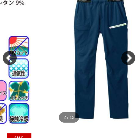
2
/
13