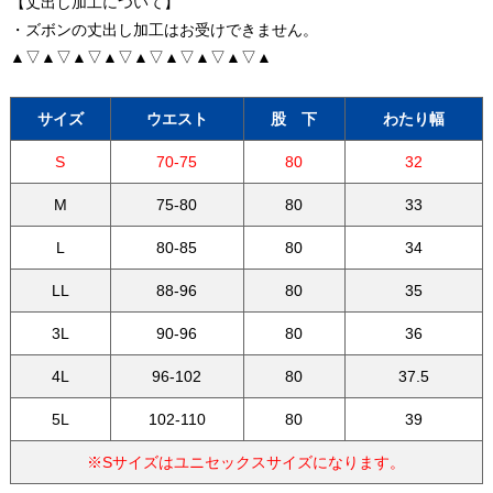
【丈出し加工について】
・ズボンの丈出し加工はお受けできません。
▲▽▲▽▲▽▲▽▲▽▲▽▲▽▲▽▲
サイズ
ウエスト
股 下
わたり幅
S
70-75
80
32
M
75-80
80
33
L
80-85
80
34
LL
88-96
80
35
3L
90-96
80
36
4L
96-102
80
37.5
5L
102-110
80
39
※Sサイズはユニセックスサイズになります。