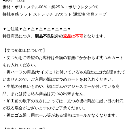
素材：ポリエステル66％・綿25％・ポリウレタン9％
接触冷感 ソフト ストレッチ UVカット 通気性 消臭テープ
▼ご注意▼△▼△▼△▼△▼△▼△▼
特価商品につき、
製品不良以外の
返品は不可
となります。
【丈つめ加工について】
・丈つめをご希望のお客様は金額の有無にかかわらず丈つめカート
をお入れください。
・裾ハーフの商品(サイズにHと付いている)の裾は丈上げ処理されて
いませんので、ご入用の際は丈つめカートをお入れください。
・生地の分厚いものや、裾にゴムやアジャスターが付いている商
品、または持ち込み商品は丈つめ出来ません。
・加工前の股下の長さによっては、丈つめ後の商品に縫い目の針穴
が残る場合がございますのでご了承ください。
・裾にゴム通し用ホール等がある場合はホールがなくなります。