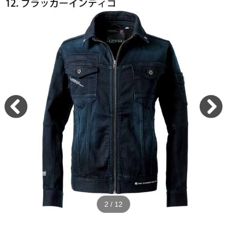
2
/
12