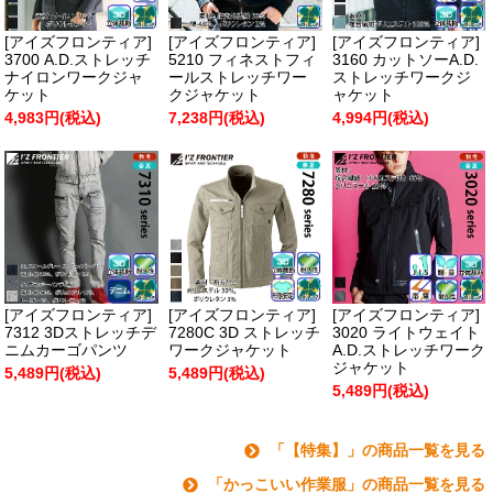
[アイズフロンティア]
[アイズフロンティア]
[アイズフロンティア]
3700 A.D.ストレッチ
5210 フィネストフィ
3160 カットソーA.D.
ナイロンワークジャ
ールストレッチワー
ストレッチワークジ
ケット
クジャケット
ャケット
4,983円(税込)
7,238円(税込)
4,994円(税込)
[アイズフロンティア]
[アイズフロンティア]
[アイズフロンティア]
7312 3Dストレッチデ
7280C 3D ストレッチ
3020 ライトウェイト
ニムカーゴパンツ
ワークジャケット
A.D.ストレッチワーク
ジャケット
5,489円(税込)
5,489円(税込)
5,489円(税込)
「【特集】」の商品一覧を見る
「かっこいい作業服」の商品一覧を見る