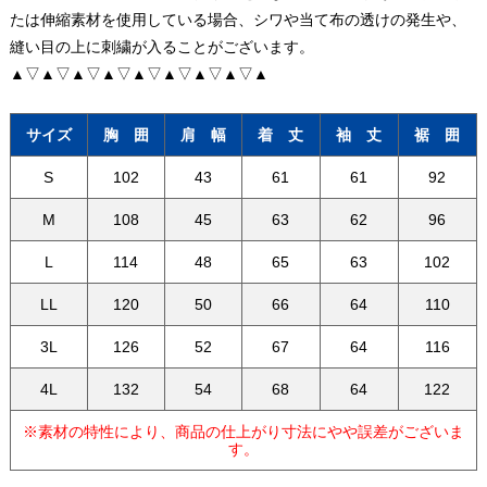
たは伸縮素材を使用している場合、シワや当て布の透けの発生や、
縫い目の上に刺繍が入ることがございます。
▲▽▲▽▲▽▲▽▲▽▲▽▲▽▲▽▲
サイズ
胸 囲
肩 幅
着 丈
袖 丈
裾 囲
S
102
43
61
61
92
M
108
45
63
62
96
L
114
48
65
63
102
LL
120
50
66
64
110
3L
126
52
67
64
116
4L
132
54
68
64
122
※素材の特性により、商品の仕上がり寸法にやや誤差がございま
す。