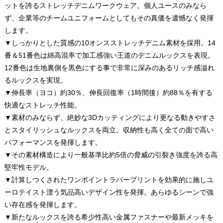
ットを誇るストレッチデニムワークウェア。個人ユースのみなら
ず、企業等のチームユニフォームとしてもその真価を遺憾なく発揮
します。
▼しっかりとした質感の10オンスストレッチデニム素材を採用。14
番＆51番色は綿高混率で加工感強い王道のデニムルックスを表現。
12番色は生地裏側を黒色にする事で非常に深みのあるリッチ感溢れ
るルックスを実現。
▼伸長率（ヨコ）約30％、伸長回復率（1時間後）約88％を有する
快適なストレッチ性能。
▼素材のみならず、絶妙な3Dカッティングにより更なる動きやすさ
とスタイリッシュなルックスを両立。収納性も高く全ての面で高い
パフォーマンスを発揮します。
▼その素材構造により一般基準比約5倍の脅威の引裂き強度を誇る高
堅牢性モデル。
▼計算しつくされたワンポイントラバープリントを効果的に施しユ
ーロテイスト漂う気品高いデザイン性を発揮。あらゆるシーンで強
い存在感を発揮します。
▼新たなルックスを誇る希少性高い金属ファスナーや最新メッキを