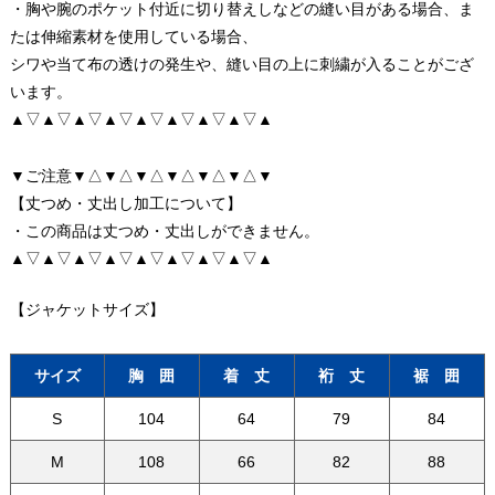
・胸や腕のポケット付近に切り替えしなどの縫い目がある場合、ま
たは伸縮素材を使用している場合、
シワや当て布の透けの発生や、縫い目の上に刺繍が入ることがござ
います。
▲▽▲▽▲▽▲▽▲▽▲▽▲▽▲▽▲
▼ご注意▼△▼△▼△▼△▼△▼△▼
【丈つめ・丈出し加工について】
・この商品は丈つめ・丈出しができません。
▲▽▲▽▲▽▲▽▲▽▲▽▲▽▲▽▲
【ジャケットサイズ】
サイズ
胸 囲
着 丈
裄 丈
裾 囲
S
104
64
79
84
M
108
66
82
88