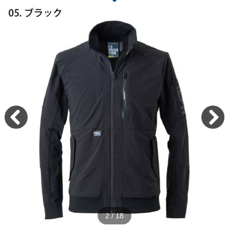
2
/
18