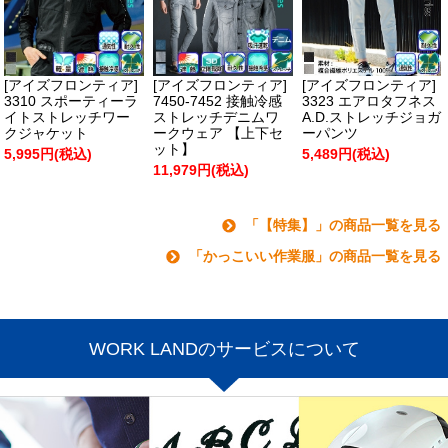
[アイズフロンティア]
[アイズフロンティア]
[アイズフロンティア]
3310 スポーティーラ
7450-7452 接触冷感
3323 エアロタフネス
イトストレッチワー
ストレッチデニムワ
A.D.ストレッチジョガ
クジャケット
ークウェア 【上下セ
ーパンツ
ット】
5,995円(税込)
5,489円(税込)
11,979円(税込)
「【特集】」の商品一覧を見る
「かっこいい作業服」の商品一覧を見る
WORK LANDのサービスについて