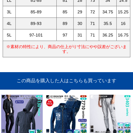
LL
81-85
81
28
73
34
14.5
3L
85-89
85
29
72
34.75
15.25
4L
89-93
89
30
71
35.5
16
5L
97-101
97
31
71
36.25
16.75
※素材の特性により、商品の仕上がり寸法にやや誤差がございま
す。
この商品を購入した人はこちらも買っています