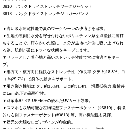
3810 バックドライストレッチワークジャケット
3813 バックドライストレッチジョガーパンツ
▼高い吸水速乾性能で夏のワークシーンの快適さを追求。
▼生地の裏側に水分を寄せ付けないポリエチレン糸を点接触に裏打
ちすることで、汗をかいた際に、水分が生地の外側に吸い上げられ
る為、肌側が常にドライな状態をキープします。
▼サラッとした着心地と高いストレッチ性能で常に快適さをキー
プ。
▼縦方向・横方向に軽快なストレッチ性（伸長率 タテ 約18.3%、ヨ
コ 約25.7%）で身体の動きをサポート。
▼引き裂き性能は タテ約15.6N、ヨコ約31.4N、 滑脱抵抗力 縦横共
に1mm以下の高堅牢性。
▼遮蔽率97.8％ UPF50+の優れたUVカット効果。
▼スマホも収納可能な左胸縦型ファスナーポケット（#3810) 、特徴
的な右側ファスナーポケット(#3813) 等、高い機能性も発揮。
▼襟元の大胆なロゴデザインが印象的。