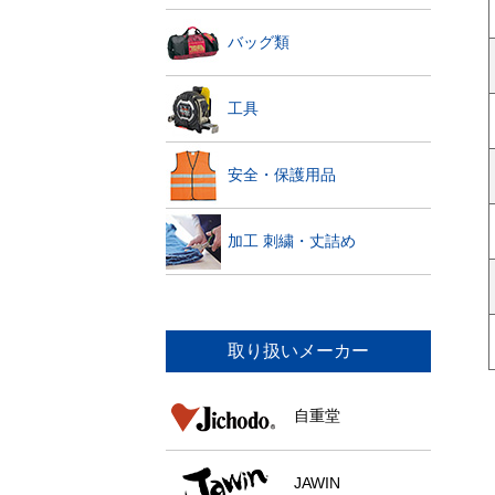
バッグ類
工具
安全・保護用品
加工 刺繍・丈詰め
取り扱いメーカー
自重堂
JAWIN