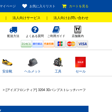
マイページ
お気に入りリスト
カートを見る
｜
法人向けサービス
｜
法人向けお問い合わせ
配送方法
よくある質問
ご利用ガイド
店舗案内
安全靴
ヘルメット
工具
セール
> [アイズフロンティア] 3204 3Dバンプストレッチハーフ
ツ