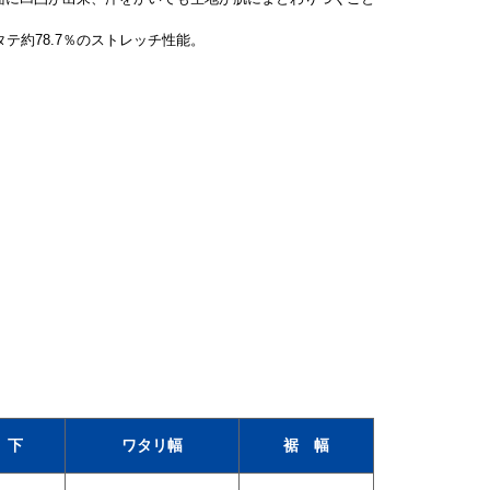
タテ約78.7％のストレッチ性能。
 下
ワタリ幅
裾 幅