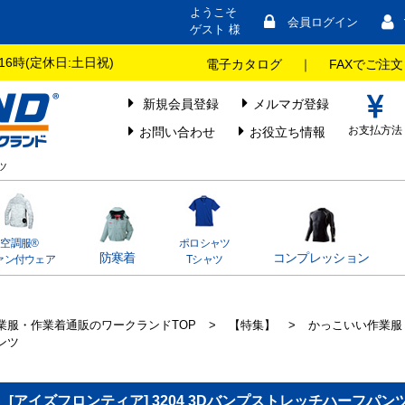
ようこそ
会員ログイン
ゲスト 様
16時(定休日:土日祝)
電子カタログ
｜
FAXでご注文
新規会員登録
メルマガ登録
お支払方法
お問い合わせ
お役立ち情報
ツ
空調服®
ポロシャツ
防寒着
コンプレッション
ァン付ウェア
Tシャツ
業服・作業着通販のワークランドTOP
>
【特集】
>
かっこいい作業服
ンツ
[アイズフロンティア] 3204 3Dバンプストレッチハーフパン