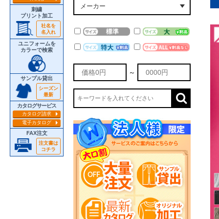
刺繍
プリント加工
社名を
名入れ
ユニフォームを
カラーで検索
～
サンプル貸出
シーズン
最新
カタログサービス
カタログ請求
電子カタログ
FAX注文
注文書は
コチラ