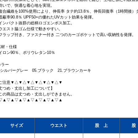
防いで、快適な着心地を実現。
複合繊維を100%使用により、伸長率 タテ約13.8％、伸長回復率（1時間後）
遮蔽率90.8％ UPF50+の優れたUVカット効果を発揮。
インパクト抜群の総柄ロゴエンボス加工。
ウエスト脇ゴム仕様で動きやすい。
フラップ付き、ファスナー付き 二つのカーゴポケットで高い収納性を発揮。
素材・仕様
イロン90％、ポリウレタン10％
カラー
1.シルバーグレー 05.ブラック 21.ブラウンカーキ
ご注意▼△▼△▼△▼△▼△▼△▼
丈つめ・丈出し加工について】
この商品は丈つめ・丈出しができません。
▽▲▽▲▽▲▽▲▽▲▽▲▽▲▽▲
サイズ
ウエスト
股 上
股