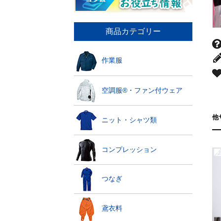
商品カテゴリー
作業服
空調服®・ファン付ウェア
他
ニット・シャツ類
コンプレッション
つなぎ
鳶衣料