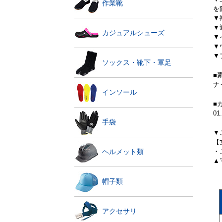
作業靴
を
▼
▼
カジュアルシューズ
▼
▼
▼
ソックス・靴下・軍足
■
ナ
インソール
■
0
手袋
▼
【
・
ヘルメット類
▲
帽子類
アクセサリ