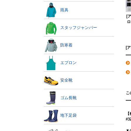
雨具
[
ロ
スタッフジャンパー
防寒着
[
エプロン
安全靴
こ
ゴム長靴
【
地下足袋
#
▼