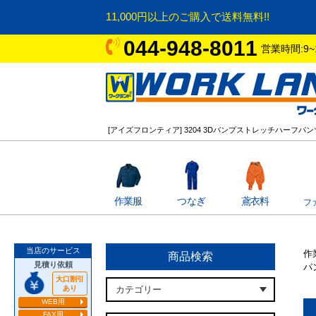
11,000円以上のご購入で送料無料!!
044-948-8011
営業時間:9~
[アイズフロンティア] 3204 3Dバンプストレッチハーフパン
作業服
つなぎ
鳶衣料
フ
当店のサービス
作
商品検索
見積り依頼
パ
大口割引
あり
WEB用
FAX用