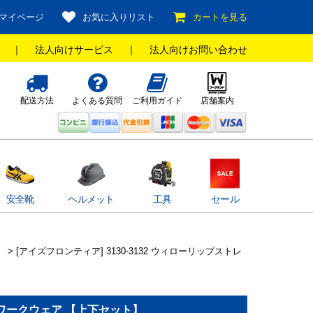
マイページ
お気に入りリスト
カートを見る
｜
法人向けサービス
｜
法人向けお問い合わせ
配送方法
よくある質問
ご利用ガイド
店舗案内
安全靴
ヘルメット
工具
セール
> [アイズフロンティア] 3130-3132 ウィローリップストレ
ッチワークウェア 【上下セット】