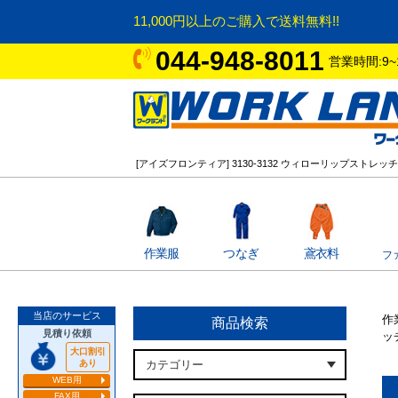
11,000円以上のご購入で送料無料!!
044-948-8011
営業時間:9~
[アイズフロンティア] 3130-3132 ウィローリップストレ
作業服
つなぎ
鳶衣料
フ
当店のサービス
作
商品検索
見積り依頼
ッ
大口割引
あり
WEB用
FAX用