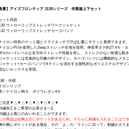
春夏】アイズフロンティア 3130シリーズ 作業服上下セット
セット内容
3130 ウィローリップストレッチワークジャケット
3132 ウィローリップストレッチカーゴパンツ
ナイロン特有のマット感とドライタッチで汗ばむ夏にサラッと着用できます
ナイロンPUを使用した2wayストレッチ生地を採用。伸長率タテ約27.4％・ヨコ
2.8％のハイレベルな全方向ストレッチ性能を有し、ストレスのない快適な動
ジャケットには先進的な印象の衿デザイン、カーゴパンツには機能的なメカ
ジャケット+カーゴパンツでAラインを演出する個性的なポリエステルデザイ
類ないルックスを実現。
素材・仕様
イロンリップ
率／ナイロン96％、ポリウレタン4％
ご注意▼△▼△▼△▼△▼△▼△▼
刺繍加工をご希望のお客さまへ】
刺繍は上着にのみいれることができます。
この商品は右胸上方にポケットがあるため、そちらに刺繍を入れることはで
胸や腕にポケットがある場合、その「上」の「ラインに沿って」刺繍が入り