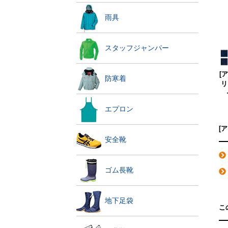
雨具
スタッフジャンパー
[
防寒着
リ
エプロン
[
安全靴
ゴム長靴
地下足袋
こ