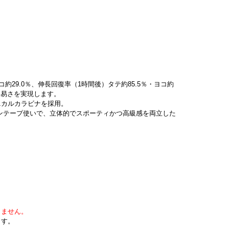
。
約29.0％、伸長回復率（1時間後）タテ約85.5％・ヨコ約
き易さを実現します。
ニカルカラビナを採用。
ンテープ使いで、立体的でスポーティかつ高級感を両立した
きません。
ます。