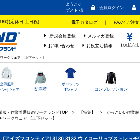
ようこそ
会員ログイン
ゲスト 様
16時(定休日:土日祝)
電子カタログ
｜
FAXでご注文
新規会員登録
メルマガ登録
お支払方法
お問い合わせ
お役立ち情報
ッチワークウェア 【上下セット】
空調服®
ポロシャツ
防寒着
コンプレッション
ァン付ウェア
Tシャツ
業服・作業着通販のワークランドTOP
>
【特集】
>
かっこいい作業服
チワークウェア 【上下セット】
[アイズフロンティア] 3130-3132 ウィローリップストレ