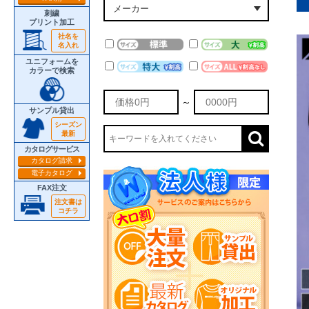
刺繍
プリント加工
社名を
名入れ
ユニフォームを
カラーで検索
～
サンプル貸出
シーズン
最新
カタログサービス
カタログ請求
電子カタログ
FAX注文
注文書は
コチラ