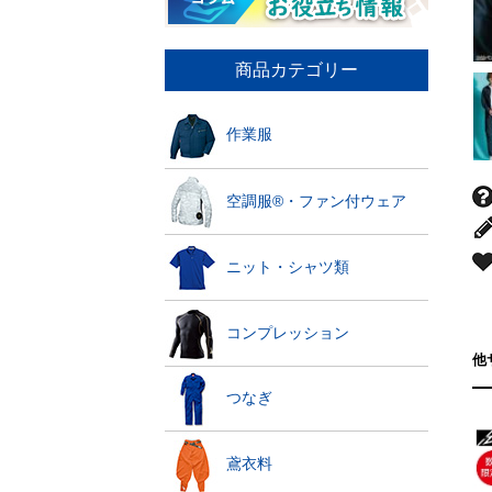
商品カテゴリー
作業服
空調服®・ファン付ウェア
ニット・シャツ類
コンプレッション
他
つなぎ
鳶衣料