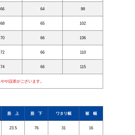
66
64
98
68
65
102
70
66
106
72
66
110
74
66
115
にやや誤差がございます。
股 上
股 下
ワタリ幅
裾 幅
23.5
76
31
16