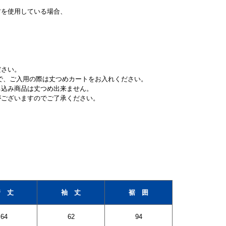
材を使用している場合、
ださい。
ので、ご入用の際は丈つめカートをお入れください。
ち込み商品は丈つめ出来ません。
がございますのでご了承ください。
着 丈
袖 丈
裾 囲
64
62
94