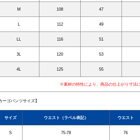
M
108
47
L
112
49
LL
116
51
3L
120
53
4L
125
55
※素材の特性により、商品の仕上がり寸法
カーゴパンツサイズ】
サイズ
ウエスト（ラベル表記）
ウエスト
S
75-78
76