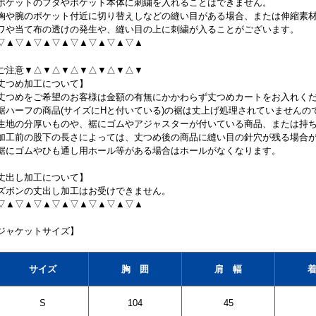
ポケットのフタやポケット本体に刺繍を入れることはできません。
胸や腕のポケット付近に切り替えしなどの縫い目がある場合、または伸縮素
ワや当て布の透けの発生や、縫い目の上に刺繍が入ることがございます。
▽▲▽▲▽▲▽▲▽▲▽▲▽▲▽▲
ご注意▼△▼△▼△▼△▼△▼△▼
丈つめ加工について】
丈つめをご希望のお客様は金額の有無にかかわらず丈つめカートをお入れく
裾ハーフの商品(サイズにHと付いている)の裾は丈上げ処理されていません
生地の分厚いものや、裾にゴムやアジャスターが付いている商品、または持
加工前の股下の長さによっては、丈つめ後の商品に縫い目の針穴が残る場合
裾にゴムやひも通し用ホール等がある場合はホールがなくなります。
丈出し加工について】
ズボンの丈出し加工はお受けできません。
▽▲▽▲▽▲▽▲▽▲▽▲▽▲▽▲
ジャケットサイズ】
サイズ
胸 囲
肩 幅
S
104
45