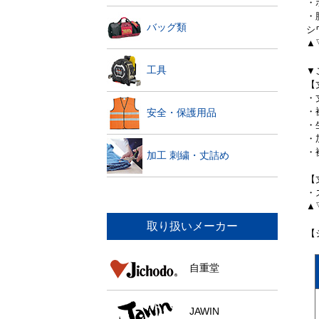
・
・
バッグ類
シ
▲
工具
▼
【
・
・
安全・保護用品
・
・
・
加工 刺繍・丈詰め
【
・
▲
取り扱いメーカー
【
自重堂
JAWIN