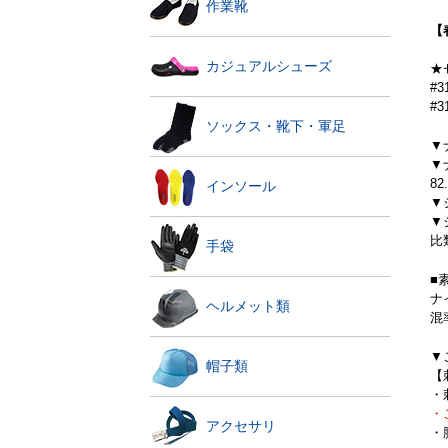
作業靴
【
カジュアルシューズ
★
#
#
ソックス・靴下・軍足
▼
▼
8
インソール
▼
▼
比
手袋
■
ナ
ヘルメット類
混
▼
帽子類
【
・
・
アクセサリ
・