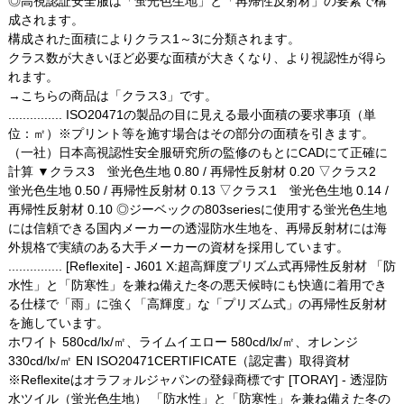
◎高視認証安全服は「蛍光色生地」と「再帰性反射材」の要素で構
成されます。
構成された面積によりクラス1～3に分類されます。
クラス数が大きいほど必要な面積が大きくなり、より視認性が得ら
れます。
→こちらの商品は「クラス3」です。
............... ISO20471の製品の目に見える最小面積の要求事項（単
位：㎡）※プリント等を施す場合はその部分の面積を引きます。
（一社）日本高視認性安全服研究所の監修のもとにCADにて正確に
計算 ▼クラス3 蛍光色生地 0.80 / 再帰性反射材 0.20 ▽クラス2
蛍光色生地 0.50 / 再帰性反射材 0.13 ▽クラス1 蛍光色生地 0.14 /
再帰性反射材 0.10 ◎ジーベックの803seriesに使用する蛍光色生地
には信頼できる国内メーカーの透湿防水生地を、再帰反射材には海
外規格で実績のある大手メーカーの資材を採用しています。
............... [Reflexite] - J601 X:超高輝度プリズム式再帰性反射材 「防
水性」と「防寒性」を兼ね備えた冬の悪天候時にも快適に着用でき
る仕様で「雨」に強く「高輝度」な「プリズム式」の再帰性反射材
を施しています。
ホワイト 580cd/lx/㎡、ライムイエロー 580cd/lx/㎡、オレンジ
330cd/lx/㎡ EN ISO20471CERTIFICATE（認定書）取得資材
※Reflexiteはオラフォルジャパンの登録商標です [TORAY] - 透湿防
水ツイル（蛍光色生地） 「防水性」と「防寒性」を兼ね備えた冬の