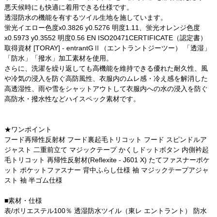
悪天候時にも快適に着用できる仕様です。
透湿防水の機能を有するツイル生地を施しています。
蛍光イエロー色度x0.3826 y0.5276 明度1.11、蛍光オレンジ色度
x0.5973 y0.3552 明度0.56 EN ISO20471CERTIFICATE（認定書）
取得資材 [TORAY] - entrantGⅡ（エントラントジーツー） 「透湿」
「防水」「撥水」加工素材を使用。
さらに、洗濯を繰り返しても高機能を維持できる優れた耐久性、風
や冷気の浸入を防ぐ高防風性、衣服内のムレ感・冷え感を解消した
高透湿性、雨や雪をシャットアウトして衣服内への水の浸入を防ぐ
高防水・撥水性などハイスペック素材です。
★ワンポイント
フード再帰性反射材 フード裏起毛トリコット フード スピンドルア
ジャスト 二重前立て マジックテープ かくしドットボタン 内側衿起
毛トリコット 再帰性反射材(Reflexite - J601 X) たてファスナーポケ
ット ポケットファスナー 背中ふらし仕様 袖 マジックテープアジャ
スト 袖 半ゴム仕様
■素材・仕様
表/ポリエステル100％ 透湿防水ツイル（東レ エントラント） 防水