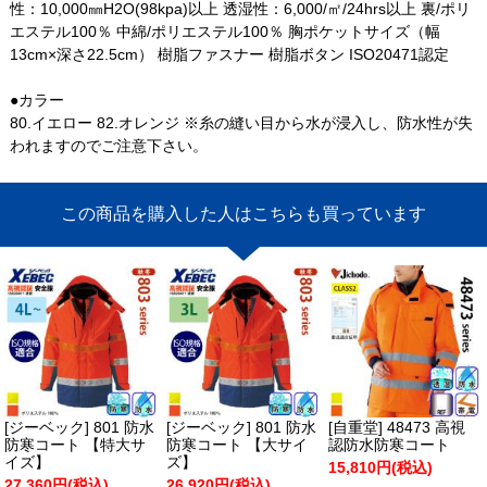
性：10,000㎜H2O(98kpa)以上 透湿性：6,000/㎡/24hrs以上 裏/ポリ
エステル100％ 中綿/ポリエステル100％ 胸ポケットサイズ（幅
13cm×深さ22.5cm） 樹脂ファスナー 樹脂ボタン ISO20471認定
●カラー
80.イエロー 82.オレンジ ※糸の縫い目から水が浸入し、防水性が失
われますのでご注意下さい。
この商品を購入した人はこちらも買っています
[ジーベック] 801 防水
[ジーベック] 801 防水
[自重堂] 48473 高視
防寒コート 【特大サ
防寒コート 【大サイ
認防水防寒コート
イズ】
ズ】
15,810円(税込)
27,360円(税込)
26,920円(税込)