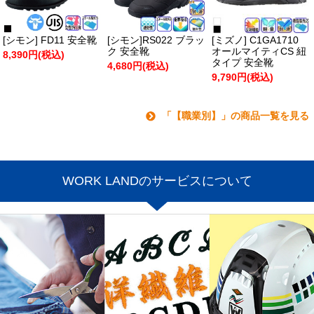
[シモン] FD11 安全靴
[シモン]RS022 ブラッ
[ミズノ] C1GA1710
ク 安全靴
オールマイティCS 紐
8,390円(税込)
タイプ 安全靴
4,680円(税込)
9,790円(税込)
「【職業別】」の商品一覧を見る
WORK LANDのサービスについて