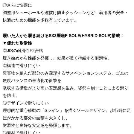
◎さらに快適に
調整用シューホールや踵抜け防止クッションなど、着用者の安全・
快適のための機能を多数有しています。
履いた人から履き続けるSX3層底F SOLE(HYBRID SOLE)搭載！
▼優れた耐滑性
◎JISの耐滑性F2合格
履き始めから性能を発揮し、効果が長く持続する耐滑性。
◎構造で滑りにくい
障害物を踏んだ部分のみ変形するサスペンションシステム。ゴムの
硬度バランスの最適化で衝撃を
吸収する構造がより高い安定感を生み、姿勢を崩すことによる滑り
を防止。
◎デザインで滑りにくい
理想的な重心移動の「Sライン」を描くソールデザイン。歩行時に足
圧がかかる部分の面積を大きくし、
耐滑性と良好な安定感を発揮します。
◎素材で滑りにくい