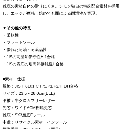
靴底の素材自体の滑りにくさ。シモン独自の特殊配合素材を採用
し、エッジが摩耗し始めても面による耐滑性が実現。
▼その他の特長
・柔軟性
・フラットソール
・優れた耐油・耐薬品性
・JISの高温熱伝導性HI1合格
・JISの表底の耐高熱接触性H合格
■素材・仕様
規格：JIS T 8101 CⅠ/S/P1/F2/HI1/H合格
サイズ：23.5～28.0cm(EEE)
甲被：牛クロムフリーレザー
先芯：ワイドACM樹脂先芯
靴底：SX3層底Fソール
中敷：リサイクル素材・インソール