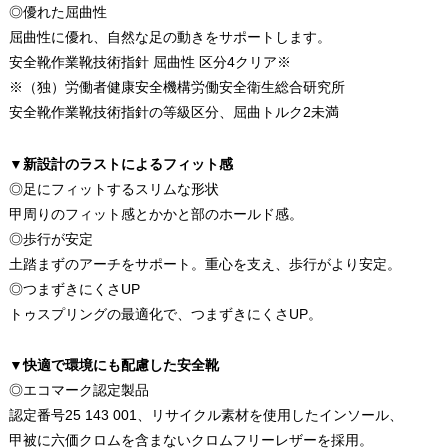
◎優れた屈曲性
屈曲性に優れ、自然な足の動きをサポートします。
安全靴作業靴技術指針 屈曲性 区分4クリア※
※（独）労働者健康安全機構労働安全衛生総合研究所
安全靴作業靴技術指針の等級区分、屈曲トルク2未満
▼新設計のラストによるフィット感
◎足にフィットするスリムな形状
甲周りのフィット感とかかと部のホールド感。
◎歩行が安定
土踏まずのアーチをサポート。重心を支え、歩行がより安定。
◎つまずきにくさUP
トゥスプリングの最適化で、つまずきにくさUP。
▼快適で環境にも配慮した安全靴
◎エコマーク認定製品
認定番号25 143 001、リサイクル素材を使用したインソール、
甲被に六価クロムを含まないクロムフリーレザーを採用。