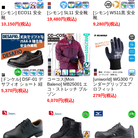
[シモン] ECO11 安全
[シモン] SL11 安全靴
[シモン] WS11黒 安全
靴
靴
19,480円(税込)
10,150円(税込)
9,280円(税込)
[ドンケル] DSF-01 デ
コーコス[Mon
[uniworld] WG300 ワ
サフィオ ショート 紐
Baleno] MB25001 エ
ンダーグリップエア
コ・ストレッチ ブル
ロフィット
5,370円(税込)
ゾン
279円(税込)
6,070円(税込)