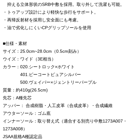
抑える立体形状のSRB中敷を採用。取り外して洗濯も可能。
・トゥアップ設計により軽快な歩行をサポート。
・再帰反射材を採用し安全面にも考慮。
・油で劣化しにくいCPグリップソールを使用
■仕様・素材
サイズ：25.0cm~28.0cm（0.5cm刻み）
ウイズ：ワイド（3E相当）
カラー：020.シートロック×ホワイト
401.ピーコートピュアシルバー
500.ヴェイパー×ジェントリーパープル
質量：約410g(26.5cm)
先芯：A種先芯
アッパー： 合成樹脂・人工皮革（合成皮革）・合成繊維
アウターソール：ゴム底
インナーソール：取り替え式（適合する別売り中敷1273A007・
1273A008）
JSAA規格A種認定品