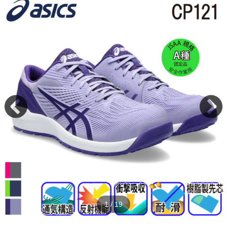
2
/
19