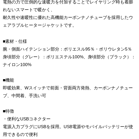
電熱の力で圧倒的な速暖力を付加することでレイヤリング時も着膨
れないスマートで暖かく、
耐久性や速暖性に優れた高機能カーボンナノチューブを採用したウ
ェアラブルヒータージャケットです。
■素材・仕様
腕・側面ハイテンション部分：ポリエスル95％・ポリウレタン5％
身頃部分（グレー）：ポリエステル100%、身頃部分（ブラック）：
ナイロン100%
■機能
即暖効果、Wスイッチで前面・背面両方発熱、カーボンナノチュー
ブ、中間着、手洗い可
■特徴
・便利なUSBコネクター
電源入力プラグにUSBを採用。USB電源やモバイルバッテリーが使
用できるので便利