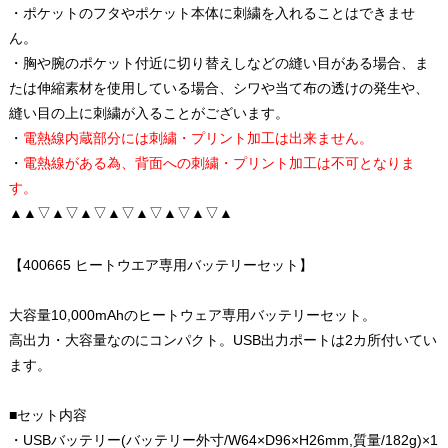
・ポケットのフタやポケット本体に刺繍を入れることはできませ
ん。
・胸や腕のポケット付近に切り替えしなどの縫い目がある場合、ま
たは伸縮素材を使用している場合、シワや当て布の透けの発生や、
縫い目の上に刺繍が入ることがございます。
・
電熱線内蔵部分には刺繍・プリント加工は出来ません。
・
電熱線がある為、背面への刺繍・プリント加工は不可となりま
す。
▲▲▽▲▽▲▽▲▽▲▽▲▽▲▽▲
【400665 ヒートウエア専用バッテリーセット】
大容量10,000mAhのヒートウェア専用バッテリーセット。
高出力・大容量なのにコンパクト。USB出力ポートは2カ所付いてい
ます。
■セット内容
・USBバッテリー(バッテリー外寸/W64×D96×H26mm,質量/182g)×1