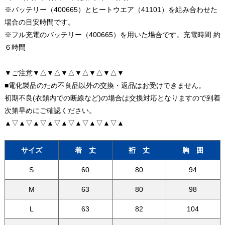
※バッテリー（400665）とヒートウエア（41101）を組み合わせた
場合の目安時間です。
※フル充電のバッテリー（400665）を用いた場合です。充電時間 約
６時間
▼ご注意▼△▼△▼△▼△▼△▼△▼
■電化製品のため不良品以外の交換・返品はお受けできません。
初期不良(衣類内での断線など)の場合は交換対応となりますので到着
次第早めにご確認ください。
▲▽▲▽▲▽▲▽▲▽▲▽▲▽▲▽▲
サイズ
着 丈
裄 丈
胸 囲
S
60
80
94
M
63
80
98
L
63
82
104