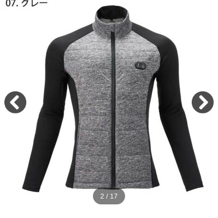
2
/
17