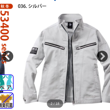
2
/
18