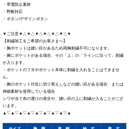
・帯電防止素材
・野帳対応
・ボタン/デザインボタン
▼ご注意▼△▼△▼△▼△▼△▼△▼
【刺繍加工をご希望のお客さまへ】
・胸ポケットは縫い目があるため両胸刺繍不可になります。
・腕にポケットがある場合、その「上」の「ラインに沿って」刺繍
が入ります。
・ポケットのフタやポケット本体に刺繍を入れることはできませ
ん。
・腕のポケット付近に切り替えしなどの縫い目がある場合、または
伸縮素材を使用している場合
シワや当て布の透けの発生や、縫い目の上に刺繍が入ることがござ
います。
▲▽▲▽▲▽▲▽▲▽▲▽▲▽▲▽▲
サイズ
胸 囲
肩 幅
袖 丈
着 丈