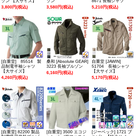
ゾン 【大サイズ】
ゾン
8671 長袖シャツ
3,800円(税込)
3,580円(税込)
5,210円(税込)
[自重堂] 85514 製
桑和 [Absolute GEAR]
自重堂 [JAWIN]
品制電半袖シャツ
3223 長袖ブルゾン
51704 長袖シャツ
【大サイズ】
【大サイズ】
6,160円(税込)
4,260円(税込)
5,170円(税込)
[自重堂] 82200 製品
[自重堂] 3500 エコジ
[ジーベック] 1721 ブ