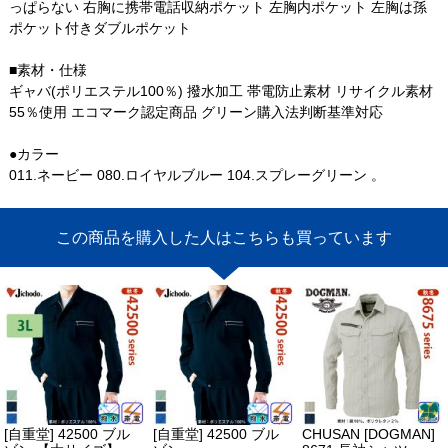
っぱらない 右胸に携帯電話収納ポケット 左胸内ポケット 左胸は孫
ポケット付きダブルポケット
■素材・仕様
ギャバ(ポリエステル100％) 撥水加工 帯電防止素材 リサイクル素材
55％使用 エコマーク認定商品 グリーン購入法判断基準対応
●カラー
011.ネービー 080.ロイヤルブルー 104.スプレーグリーン 。
この商品を購入した人はこちらも買っています
[自重堂] 42500 ブル
[自重堂] 42500 ブル
CHUSAN [DOGMAN]