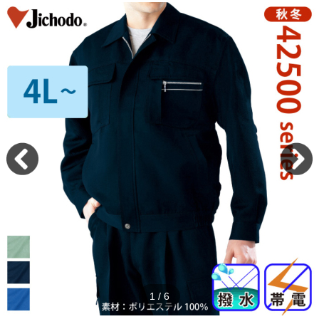
2
/
6