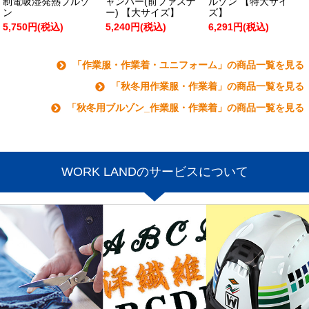
制電吸湿発熱ブルゾ
ャンパー(前ファスナ
ルゾン 【特大サイ
ン
ー) 【大サイズ】
ズ】
5,750円(税込)
5,240円(税込)
6,291円(税込)
「作業服・作業着・ユニフォーム」の商品一覧を見る
「秋冬用作業服・作業着」の商品一覧を見る
「秋冬用ブルゾン_作業服・作業着」の商品一覧を見る
WORK LANDのサービスについて