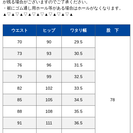
が残る場合がございますのでご了承ください。
・裾にゴム通し用ホール等がある場合はホールがなくなります。
▲▽▲▽▲▽▲▽▲▽▲▽▲▽▲▽▲
ウエスト
ヒップ
ワタリ幅
股 下
70
90
29.5
73
93
30.5
76
96
31.5
79
99
32.5
82
102
33.5
85
105
34.5
78
88
108
35.5
91
111
36.5