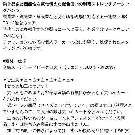
動き易さと機能性を兼ね備えた配色使いの制電ストレッチノータッ
クパンツ。
製造業・運送業・建設業などあらゆる現場に対応する帯電防止JIS
T8118適合ウェア。
時代と共に多様化する消費者ニーズに応え、企業向けワークウェア
のみならず、
ファッションに敏感な個人ワーカーの心にも響く、洗練されたスタ
イリングが特徴です。
■素材・仕様
交織ストレッチドビークロス（ポリエステル80％・綿20%）
▼ご注意▼△▼△▼△▼△▼△▼△▼
【丈つめ加工について】
・丈つめをご希望のお客様は金額の有無にかかわらず丈つめカート
をお入れください。
・裾ハーフの商品（サイズにHと付いている）の裾は丈上げ処理され
ていませんので、ご入用の際は丈つめカートをお入れください。
・生地の分厚いものや、裾にゴムやアジャスターが付いている商
品、または持ち込み商品は丈つめ出来ません。
・加工前の股下の長さによっては、丈つめ後の商品に縫い目の針穴