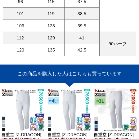
96
115
37.5
101
119
38.5
106
123
39.5
112
129
41
90ハーフ
120
135
42.5
この商品を購入した人はこちらも買っています
自重堂 [Z-DRAGON]
自重堂 [Z-DRAGON]
自重堂 [Z-DRAGON]