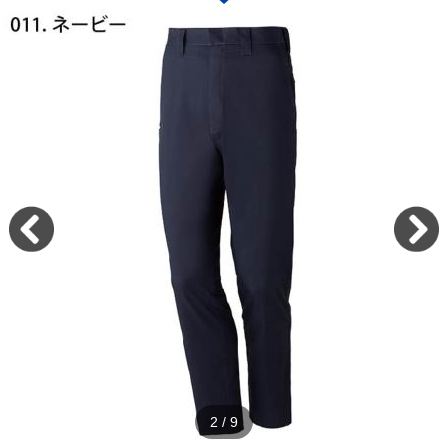
2
/
9