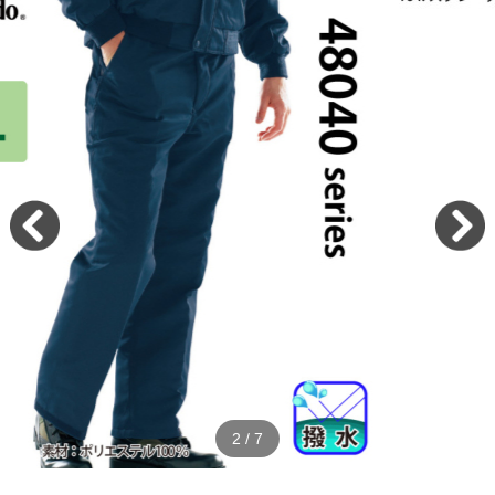
2
/
7