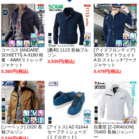
コーコス [ANDARE
[桑和] 1113 長袖ブル
[アイズフロンティア]
SCHIETTI] A-9180 軽
ゾン
3090 ライトウェイト
量・4WAYストレッチ
A.D.ストレッチワーク
3,530円(税込)
ジャケット
ジャケット
5,360円(税込)
5,478円(税込)
[ジーベック] 1520 長
[アイトス] AZ-51644
自重堂 [Z-DRAGON]
袖ブルゾン
セーフティシューズ
75400 長袖ジャンパ
(ミドルカット)
ー
5,530円(税込)