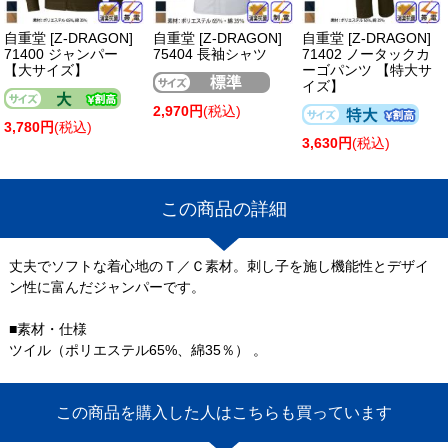
自重堂 [Z-DRAGON]
自重堂 [Z-DRAGON]
自重堂 [Z-DRAGON]
71400 ジャンパー
75404 長袖シャツ
71402 ノータックカ
【大サイズ】
ーゴパンツ 【特大サ
イズ】
2,970円
(税込)
3,780円
(税込)
3,630円
(税込)
この商品の詳細
丈夫でソフトな着心地のＴ／Ｃ素材。刺し子を施し機能性とデザイ
ン性に富んだジャンパーです。
■素材・仕様
ツイル（ポリエステル65%、綿35％） 。
この商品を購入した人はこちらも買っています