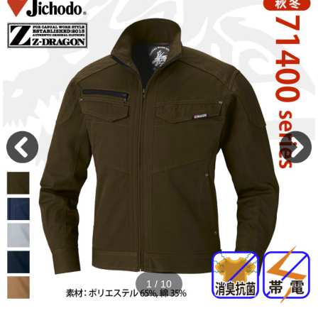
2
/
10