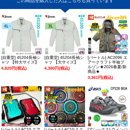
この商品を購入した人はこちらも買っています
[自重堂] 45204長袖シ
[自重堂] 45204長袖シ
[バートル] AC2096 エ
ャツ 【特大サイズ】
ャツ 【大サイズ】
アークラフト半袖ブ
ルゾン★2026春夏/新
4,820円(税込)
4,380円(税込)
商品★
3,361円(税込)
[バートル] AC10 エア
[バートル] AC10-2 エ
[アシックス] ウィンジ