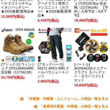
ークラフトリチウム
アークラフト専用フ
ョブCP228 Boa 安全
イオンバッテリー
ァンユニット（カラ
靴（1273A146） 【予
★2026春夏/新商品★
ー） ★2026春夏/新商
約／入荷予定：8月下
品★
旬】
13,365円(税込)
6,435円(税込)
18,480円(税込)
[アシックス] ウィンジ
[アタックベース]
[バートル]
ョブ CP314NAGARE
55071 APEX WIN ク
AC09/AC09-2 エアー
安全靴（1273A138）
ールパラシュートパ
クラフト【バッテリ
ンツ
ー・カラーファン】
24,750円(税込)
セット
2,980円(税込)
19,800円(税込)
「作業服・作業着・ユニフォーム」の商品一覧を見る
「春夏用作業服・作業着」の商品一覧を見る