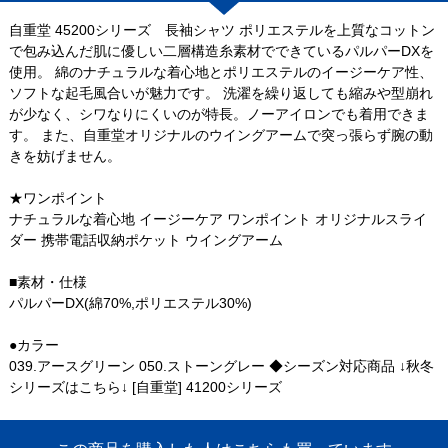
自重堂 45200シリーズ 長袖シャツ ポリエステルを上質なコットン
で包み込んだ肌に優しい二層構造糸素材でできているパルパーDXを
使用。 綿のナチュラルな着心地とポリエステルのイージーケア性、
ソフトな起毛風合いが魅力です。 洗濯を繰り返しても縮みや型崩れ
が少なく、シワなりにくいのが特長。ノーアイロンでも着用できま
す。 また、自重堂オリジナルのウイングアームで突っ張らず腕の動
きを妨げません。
★ワンポイント
ナチュラルな着心地 イージーケア ワンポイント オリジナルスライ
ダー 携帯電話収納ポケット ウイングアーム
■素材・仕様
パルパーDX(綿70%,ポリエステル30%)
●カラー
039.アースグリーン 050.ストーングレー ◆シーズン対応商品 ↓秋冬
シリーズはこちら↓ [自重堂] 41200シリーズ