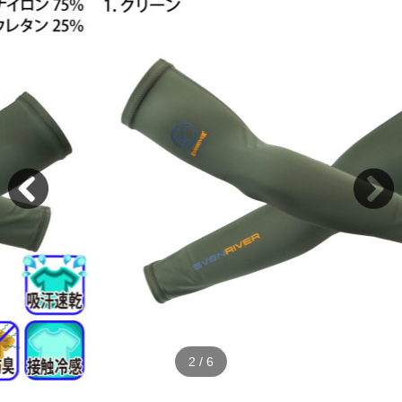
2
/
6