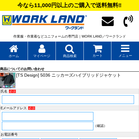
今なら11,000円以上のご購入で送料無料‼
作業服・作業着などユニフォームの専門店｜WORK LAND／ワークランド
カート
メニュー
ホーム
マイページ
商品検索
商品についてのお問い合わせ
[TS Design] 5036 ニッカーズハイブリッドジャケット
氏名
必須
Eメールアドレス
必須
（確認）
お電話番号