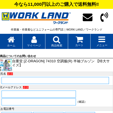
今なら11,000円以上のご購入で送料無料‼
作業服・作業着などユニフォームの専門店｜WORK LAND／ワークランド
カート
メニュー
ホーム
マイページ
商品検索
商品についてのお問い合わせ
自重堂 [Z-DRAGON] 74310 空調服(R) 半袖ブルゾン 【特大サ
イズ】
氏名
必須
Eメールアドレス
必須
（確認）
お電話番号