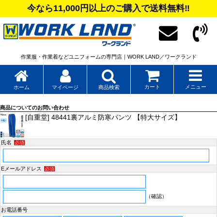
今なら11,000円以上のご購入で送料無料‼
作業服・作業着などユニフォームの専門店｜WORK LAND／ワークランド
カート
メニュー
ホーム
マイページ
商品検索
商品についてのお問い合わせ
[自重堂] 48441裏アルミ防寒パンツ 【特大サイズ】
氏名
必須
Eメールアドレス
必須
（確認）
お電話番号