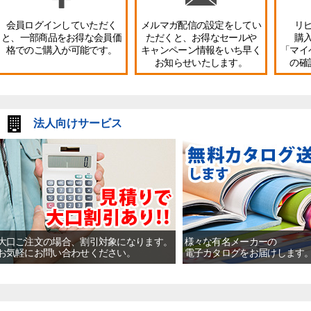
会員ログインしていただく
メルマガ配信の設定をしてい
リ
と、一部商品をお得な会員価
ただくと、お得なセールや
購
格でのご購入が可能です。
キャンペーン情報をいち早く
「マイ
お知らせいたします。
の確
法人向けサービス
大口ご注文の場合、割引対象になります。
様々な有名メーカーの
お気軽にお問い合わせください。
電子カタログをお届けします