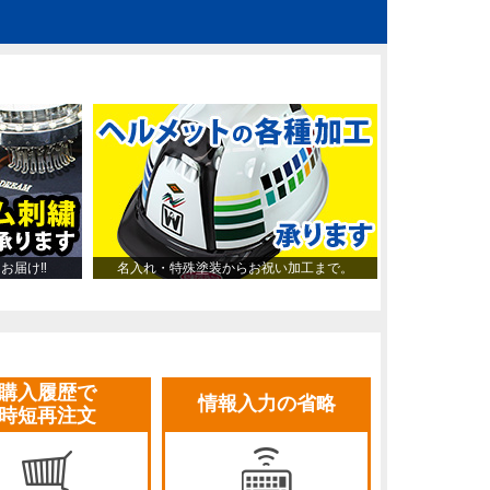
～お届け‼
名入れ・特殊塗装からお祝い加工まで。
購入履歴で
情報入力の省略
時短再注文