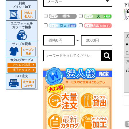
刺繍
下
プリント加工
社名を
名入れ
ユニフォームを
カラーで検索
～
サンプル貸出
シーズン
最新
カタログサービス
カタログ請求
電子カタログ
FAX注文
注文書は
コチラ