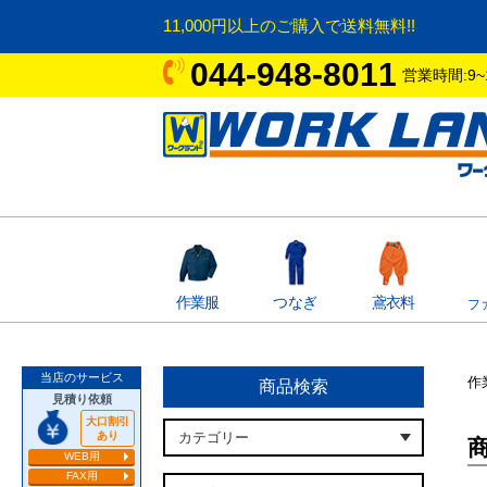
11,000円以上のご購入で送料無料!!
044-948-8011
営業時間:9~
作業服
つなぎ
鳶衣料
フ
当店のサービス
作
商品検索
見積り依頼
大口割引
あり
WEB用
FAX用