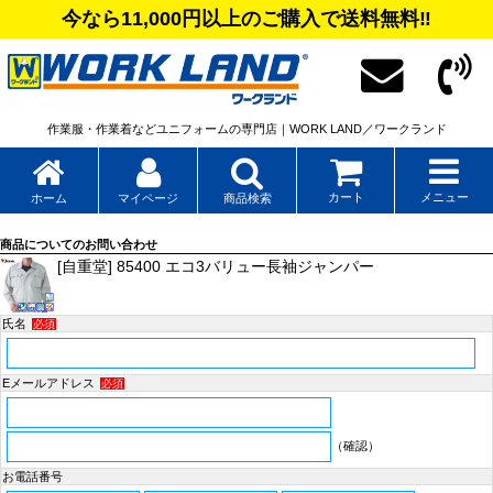
今なら11,000円以上のご購入で送料無料‼
作業服・作業着などユニフォームの専門店｜WORK LAND／ワークランド
カート
メニュー
ホーム
マイページ
商品検索
商品についてのお問い合わせ
[自重堂] 85400 エコ3バリュー長袖ジャンパー
氏名
必須
Eメールアドレス
必須
（確認）
お電話番号