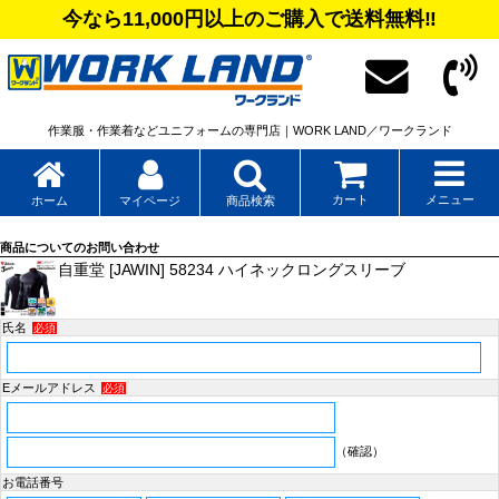
今なら11,000円以上のご購入で送料無料‼
作業服・作業着などユニフォームの専門店｜WORK LAND／ワークランド
カート
メニュー
ホーム
マイページ
商品検索
商品についてのお問い合わせ
自重堂 [JAWIN] 58234 ハイネックロングスリーブ
氏名
必須
Eメールアドレス
必須
（確認）
お電話番号