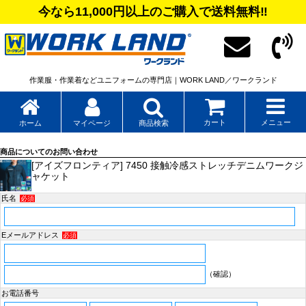
今なら11,000円以上のご購入で送料無料‼
作業服・作業着などユニフォームの専門店｜WORK LAND／ワークランド
カート
メニュー
ホーム
マイページ
商品検索
商品についてのお問い合わせ
[アイズフロンティア] 7450 接触冷感ストレッチデニムワークジ
ャケット
氏名
必須
Eメールアドレス
必須
（確認）
お電話番号