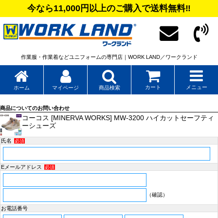
今なら11,000円以上のご購入で送料無料‼
作業服・作業着などユニフォームの専門店｜WORK LAND／ワークランド
カート
メニュー
ホーム
マイページ
商品検索
商品についてのお問い合わせ
コーコス [MINERVA WORKS] MW-3200 ハイカットセーフティ
ーシューズ
氏名
必須
Eメールアドレス
必須
（確認）
お電話番号