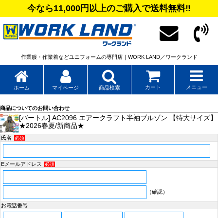
今なら11,000円以上のご購入で送料無料‼
作業服・作業着などユニフォームの専門店｜WORK LAND／ワークランド
カート
メニュー
ホーム
マイページ
商品検索
商品についてのお問い合わせ
[バートル] AC2096 エアークラフト半袖ブルゾン 【特大サイズ】
★2026春夏/新商品★
氏名
必須
Eメールアドレス
必須
（確認）
お電話番号