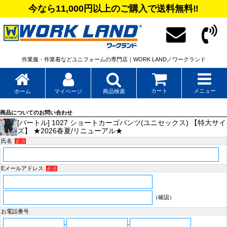
今なら11,000円以上のご購入で送料無料‼
作業服・作業着などユニフォームの専門店｜WORK LAND／ワークランド
カート
メニュー
ホーム
マイページ
商品検索
商品についてのお問い合わせ
[バートル] 1027 ショートカーゴパンツ(ユニセックス) 【特大サイ
ズ】 ★2026春夏/リニューアル★
氏名
必須
Eメールアドレス
必須
（確認）
お電話番号
-
-