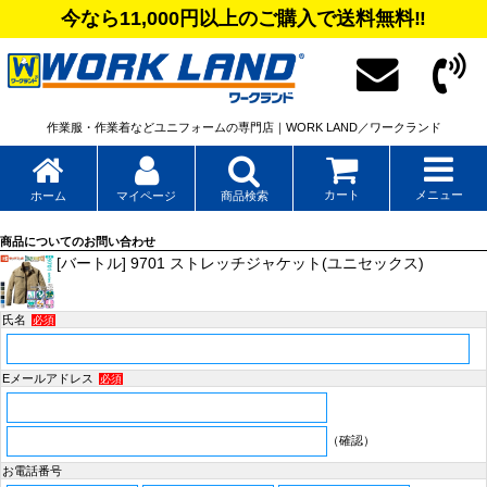
今なら11,000円以上のご購入で送料無料‼
作業服・作業着などユニフォームの専門店｜WORK LAND／ワークランド
カート
メニュー
ホーム
マイページ
商品検索
商品についてのお問い合わせ
[バートル] 9701 ストレッチジャケット(ユニセックス)
氏名
必須
Eメールアドレス
必須
（確認）
お電話番号