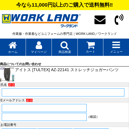
今なら11,000円以上のご購入で送料無料‼
作業服・作業着などユニフォームの専門店｜WORK LAND／ワークランド
カート
メニュー
ホーム
マイページ
商品検索
商品についてのお問い合わせ
アイトス [TULTEX] AZ-22141 ストレッチジョガーパンツ
氏名
必須
Eメールアドレス
必須
（確認）
お電話番号