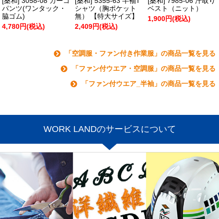
[桑和] 3058-08 カーゴ
[桑和] 5355-63 半袖T
[桑和] 7985-06 汗取り
パンツ(ワンタック・
シャツ（胸ポケット
ベスト（ニット）
脇ゴム)
無） 【特大サイズ】
1,900円(税込)
4,780円(税込)
2,409円(税込)
「空調服・ファン付き作業服」の商品一覧を見る
「ファン付ウエア・空調服」の商品一覧を見る
「ファン付ウエア_半袖」の商品一覧を見る
WORK LANDのサービスについて