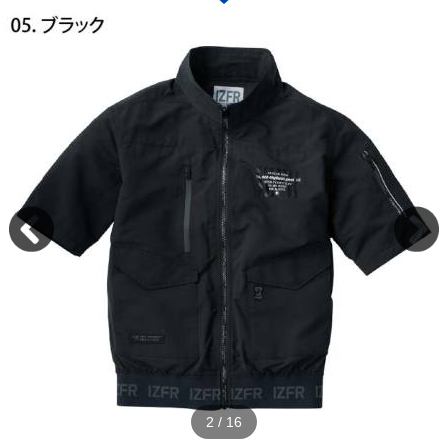
2
/
16