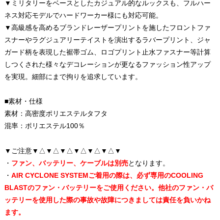
▼ミリタリーをベースとしたカジュアル的なルックスも、フルハー
ネス対応モデルでハードワーカー様にも対応可能。
▼高級感を高めるブランドレーザープリントを施したフロントファ
スナーやラグジュアリーテイストを演出するラバープリント、ジャ
ガード柄を表現した裾帯ゴム、ロゴプリント止水ファスナー等計算
しつくされた様々なデコレーションが更なるファッション性アップ
を実現。細部にまで拘りを追求しています。
■素材・仕様
素材：高密度ポリエステルタフタ
混率：ポリエステル100％
▼ご注意▼△▼△▼△▼△▼△▼△▼
・
ファン、バッテリー、ケーブルは別売
となります。
・
AIR CYCLONE SYSTEMご着用の際は、必ず専用のCOOLING
BLASTのファン・バッテリーをご使用ください。他社のファン・バ
ッテリーを使用した際の事故や故障につきましては責任を負いかね
ます。