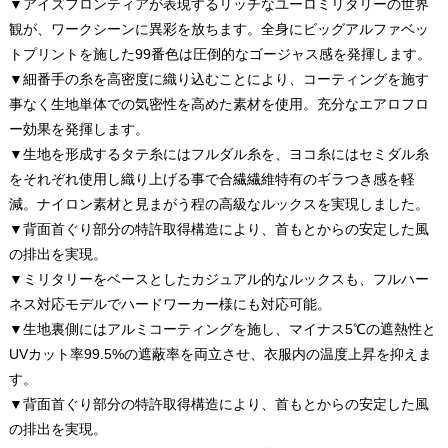
▼アイズフロンティアが表現するリッチなユーロミリタリーの世界
観が、ワークシーンに異彩を放ちます。全身にビッグアルファベッ
トプリントを施した99番色は圧倒的なゴージャス感を発揮します。
▼細番手の糸を高密度に織り込むことにより、コーティングを施す
事なく生地単体での気密性を高めた素材を使用。充分なエアロフロ
ー効果を発揮します。
▼生地を形成するタテ糸にはフルダル糸を、ヨコ糸にはセミダル糸
をそれぞれ使用し織り上げる事で合繊繊維特有のギラつき感を軽
減。ナイロン素材と見まがう程の高級なルックスを実現しました。
▼背面首ぐり部分の特許取得構造により、首もとからの安定した風
の排出を実現。
▼ミリタリーをベースとしたカジュアル的なルックスも、フルハー
ネス対応モデルでハードワーカー様にも対応可能。
▼生地裏側にはアルミコーティングを施し、マイナス5℃の遮熱性と
UVカット率99.5%の遮蔽率を両立させ、衣服内の温度上昇を抑えま
す。
▼背面首ぐり部分の特許取得構造により、首もとからの安定した風
の排出を実現。