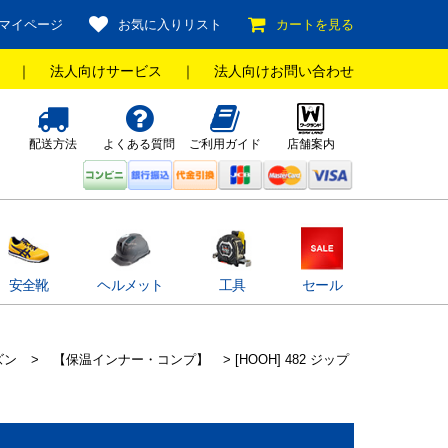
マイページ
お気に入りリスト
カートを見る
｜
法人向けサービス
｜
法人向けお問い合わせ
配送方法
よくある質問
ご利用ガイド
店舗案内
安全靴
ヘルメット
工具
セール
ズン
>
【保温インナー・コンプ】
> [HOOH] 482 ジップ