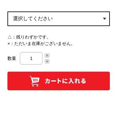
△：
残りわずかです。
×：
ただいま在庫がございません。
数量