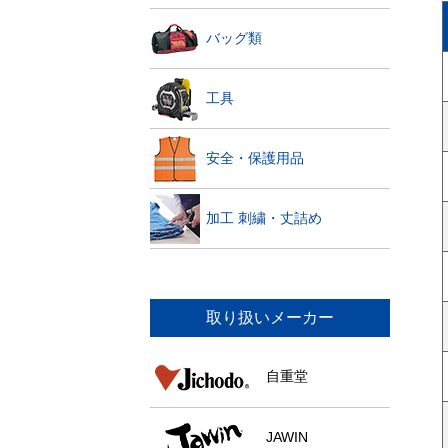
バッグ類
工具
安全・保護用品
加工 刺繍・丈詰め
取り扱いメーカー
自重堂
JAWIN