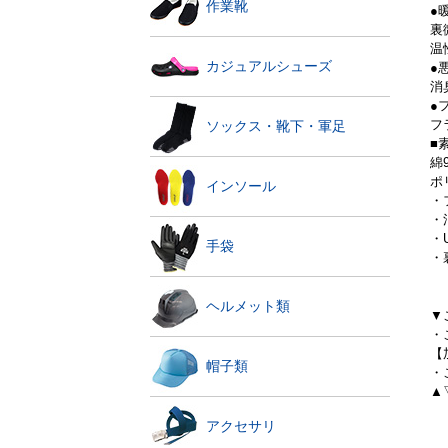
作業靴
●
裏
温
カジュアルシューズ
●
消
●
フ
ソックス・靴下・軍足
■
綿
ポ
インソール
・
・
・
手袋
・
ヘルメット類
▼
・
【
帽子類
・
▲
アクセサリ