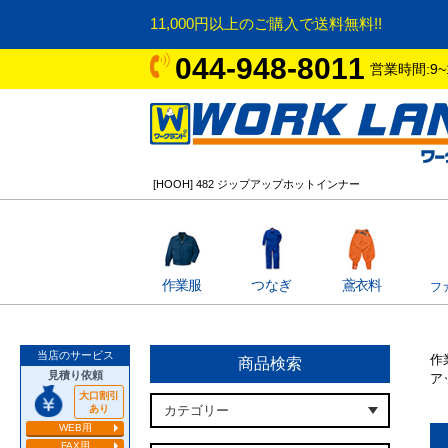
11,000円以上のご購入で送料無料!!
044-948-8011
営業時間:9~
[HOOH] 482 ジップアップホットインナー
作業服
つなぎ
鳶衣料
フ
当店のサービス
作
商品検索
見積り依頼
ア
大口割引
あり
WEB用
FAX用