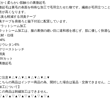
暖かく柔らかい肌触りの裏微起毛
微起毛は裏毛の表面を特殊な加工で毛羽立たせた物です。繊維が毛羽立つこ
性が高くなります。
悪臭も軽減する消臭テープ
臭テープを肩後ろと脇下付近に配置しています。
フラットシーム加工
ラットシーム加工は、服の裏側の縫い目に違和感を感じず、肌に優しく快適
素材・仕様
94%
リウレタン6%
フリーストレッチ
消臭
UVカット
裏微起毛
ご注意▼△▼△▼△▼△▼△▼△▼
こちらの商品はインナー商品の為、開封した場合は返品・交換できません。
加工について】
この商品は刺繍加工はできません。
▽▲▽▲▽▲▽▲▽▲▽▲▽▲▽▲