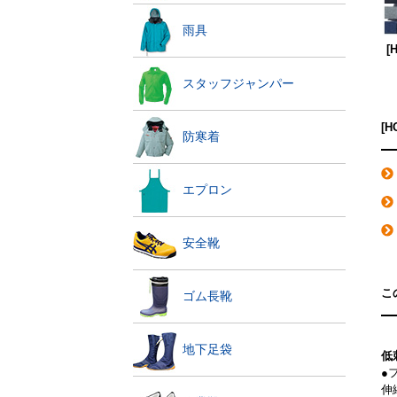
雨具
[
スタッフジャンパー
[
防寒着
エプロン
安全靴
こ
ゴム長靴
地下足袋
低
●
伸