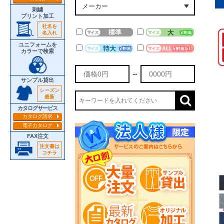
刺繍
プリント加工
社名を
名入れ
ユニフォームを
カラーで検索
～
サンプル貸出
シーズン
最新
カタログサービス
カタログ請求
電子カタログ
FAX注文
注文書は
コチラ