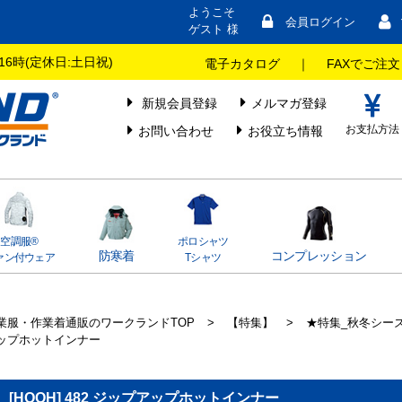
ようこそ
会員ログイン
ゲスト 様
16時(定休日:土日祝)
電子カタログ
｜
FAXでご注文
新規会員登録
メルマガ登録
お支払方法
お問い合わせ
お役立ち情報
空調服®
ポロシャツ
防寒着
コンプレッション
ァン付ウェア
Tシャツ
業服・作業着通販のワークランドTOP
>
【特集】
>
★特集_秋冬シー
ップホットインナー
[HOOH] 482 ジップアップホットインナー