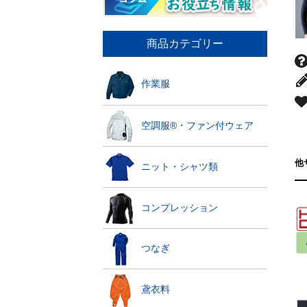
商品カテゴリー
作業服
空調服®・ファン付ウェア
他
ニット・シャツ類
コンプレッション
つなぎ
鳶衣料