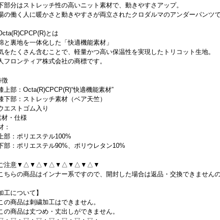
下部分はストレッチ性の高いニット素材で、動きやすさアップ。
場の働く人に暖かさと動きやすさが両立されたクロダルマのアンダーパンツ
cta(R)CPCP(R)とは
綿と裏地を一体化した「快適機能素材」
気をたくさん含むことで、軽量かつ高い保温性を実現したトリコット生地。
人フロンティア株式会社の商標です。
特徴
膝上部：Octa(R)CPCP(R)“快適機能素材”
膝下部：ストレッチ素材（ベア天竺）
ウエストゴム入り
素材・仕様
材：
上部：ポリエステル100%
下部：ポリエステル90%、ポリウレタン10%
ご注意▼△▼△▼△▼△▼△▼△▼
こちらの商品はインナー系ですので、開封した場合は返品・交換できません
加工について】
この商品は刺繍加工はできません。
この商品は丈つめ・丈出しができません。