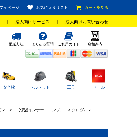
マイページ
お気に入りリスト
カートを見る
｜
法人向けサービス
｜
法人向けお問い合わせ
配送方法
よくある質問
ご利用ガイド
店舗案内
安全靴
ヘルメット
工具
セール
ズン
>
【保温インナー・コンプ】
> クロダルマ