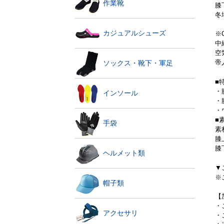
作業靴
膝
冬
カジュアルシューズ
※O
中
空
帝
ソックス・靴下・軍足
■
・
インソール
・
・
■
手袋
素
膝
膝
ヘルメット類
▼
※
帽子類
【
・
アクセサリ
・