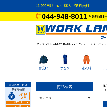
11,000円以上のご購入で送料無料!!
044-948-8011
営業時間:9~
クロダルマ[D.GROW] DG816 ハイブリットアンダーパンツ
作業服
つなぎ
鳶衣料
フ
当店のサービス
作
商品検索
見積り依頼
[
大口割引
あり
WEB用
FAX用