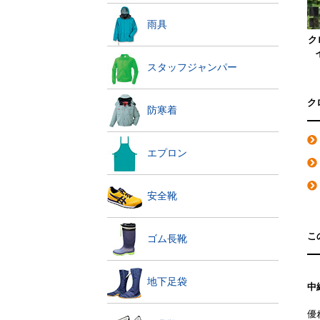
雨具
ク
スタッフジャンパー
ク
防寒着
エプロン
安全靴
こ
ゴム長靴
地下足袋
中
優