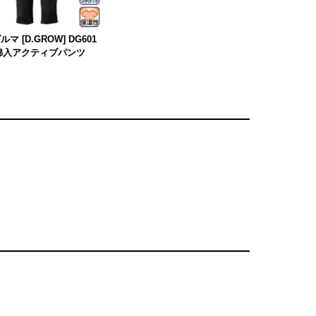
マ [D.GROW] DG601
綿入アクティブパンツ