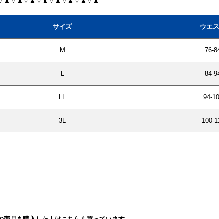
▽▲▽▲▽▲▽▲▽▲▽▲▽▲▽▲
サイズ
ウエス
M
76-8
L
84-9
LL
94-10
3L
100-1
の商品を購入した人はこちらも買っています