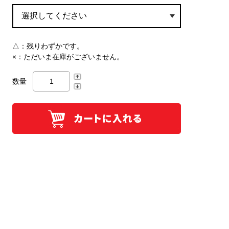
△：
残りわずかです。
×：
ただいま在庫がございません。
数量