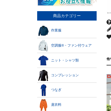
商品カテゴリー
作業服
空調服®・ファン付ウェア
他
ニット・シャツ類
コンプレッション
つなぎ
鳶衣料