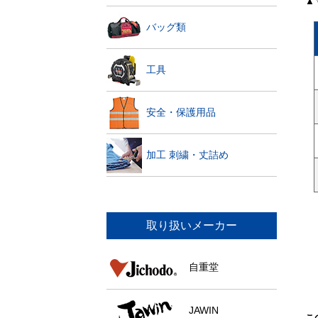
▲
バッグ類
工具
安全・保護用品
加工 刺繍・丈詰め
取り扱いメーカー
自重堂
JAWIN
こ