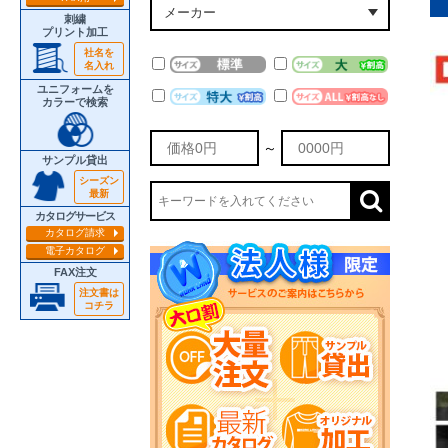
刺繍
プリント加工
社名を
名入れ
ユニフォームを
カラーで検索
～
サンプル貸出
シーズン
最新
カタログサービス
カタログ請求
電子カタログ
FAX注文
注文書は
コチラ