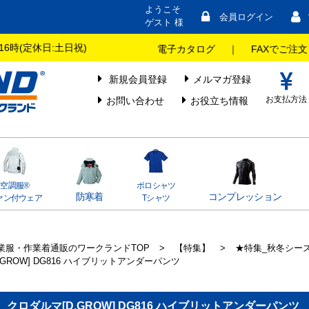
ようこそ
会員ログイン
ゲスト 様
16時(定休日:土日祝)
電子カタログ
｜
FAXでご注文
新規会員登録
メルマガ登録
お支払方法
お問い合わせ
お役立ち情報
空調服®
ポロシャツ
防寒着
コンプレッション
ァン付ウェア
Tシャツ
業服・作業着通販のワークランドTOP
>
【特集】
>
★特集_秋冬シー
D.GROW] DG816 ハイブリットアンダーパンツ
クロダルマ[D.GROW] DG816 ハイブリットアンダーパンツ