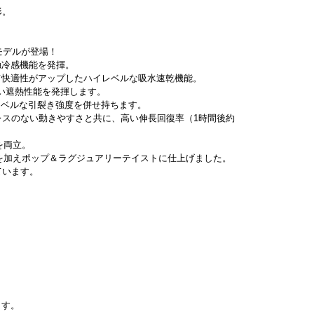
形。
モデルが登場！
触冷感機能を発揮。
て快適性がアップしたハイレベルな吸水速乾機能。
高い遮熱性能を発揮します。
レベルな引裂き強度を併せ持ちます。
レスのない動きやすさと共に、高い伸長回復率（1時間後約
を両立。
を加えポップ＆ラグジュアリーテイストに仕上げました。
ています。
ます。