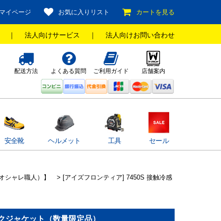
マイページ
お気に入りリスト
カートを見る
｜
法人向けサービス
｜
法人向けお問い合わせ
配送方法
よくある質問
ご利用ガイド
店舗案内
安全靴
ヘルメット
工具
セール
オシャレ職人）】
> [アイズフロンティア] 7450S 接触冷感
ワークジャケット（数量限定品）