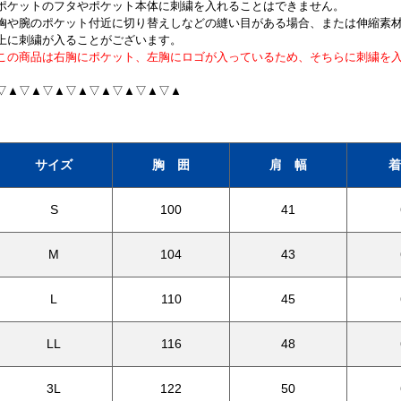
ポケットのフタやポケット本体に刺繍を入れることはできません。
胸や腕のポケット付近に切り替えしなどの縫い目がある場合、または伸縮素
上に刺繍が入ることがございます。
この商品は右胸にポケット、左胸にロゴが入っているため、そちらに刺繍を
▽▲▽▲▽▲▽▲▽▲▽▲▽▲▽▲
サイズ
胸 囲
肩 幅
着
S
100
41
M
104
43
L
110
45
LL
116
48
3L
122
50