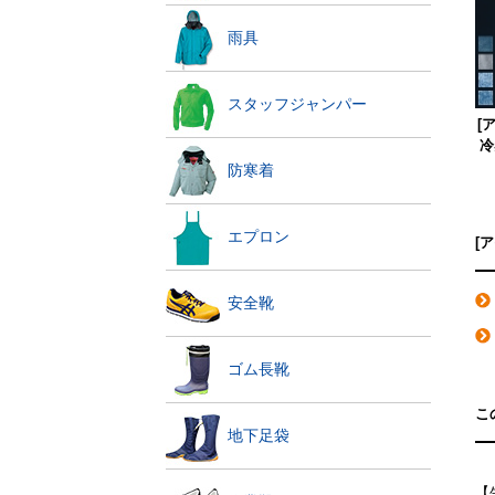
雨具
スタッフジャンパー
[
冷
防寒着
エプロン
[
安全靴
ゴム長靴
こ
地下足袋
【