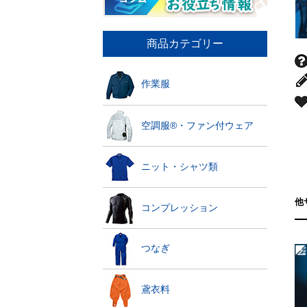
商品カテゴリー
作業服
空調服®・ファン付ウェア
ニット・シャツ類
他
コンプレッション
つなぎ
鳶衣料