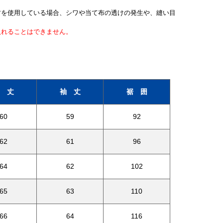
材を使用している場合、シワや当て布の透けの発生や、縫い目
入れることはできません。
 丈
袖 丈
裾 囲
60
59
92
62
61
96
64
62
102
65
63
110
66
64
116