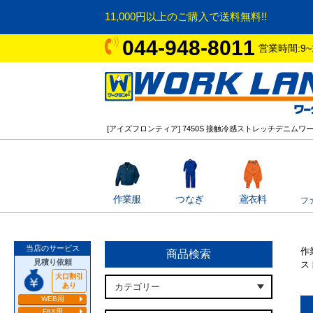
11,000円以上のご購入で送料無料!!
044-948-8011
営業時間:9~
[アイズフロンティア] 7450S 接触冷感ストレッチデニム
作業服
つなぎ
鳶衣料
フ
当店のサービス
作
商品検索
見積り依頼
ス
大口割引
あり
WEB用
FAX用