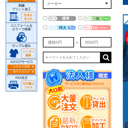
刺繍
プリント加工
社名を
名入れ
ユニフォームを
カラーで検索
～
サンプル貸出
シーズン
最新
カタログサービス
カタログ請求
電子カタログ
FAX注文
注文書は
コチラ