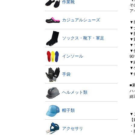
作業靴
そ
ア
カジュアルシューズ
▼
▼
▼
ソックス・靴下・軍足
▼
▼
▼
インソール
9
▼
▼
▼
手袋
■
ハ
ヘルメット類
綿
帽子類
▼
【
・
アクセサリ
・