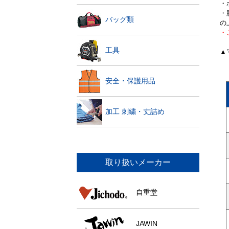
・
・
バッグ類
の
・
工具
▲
安全・保護用品
加工 刺繍・丈詰め
取り扱いメーカー
自重堂
JAWIN