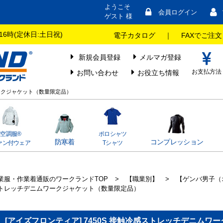
ようこそ
会員ログイン
ゲスト 様
16時(定休日:土日祝)
電子カタログ
｜
FAXでご注文
新規会員登録
メルマガ登録
お支払方法
お問い合わせ
お役立ち情報
ワークジャケット（数量限定品）
空調服®
ポロシャツ
防寒着
コンプレッション
ァン付ウェア
Tシャツ
業服・作業着通販のワークランドTOP
>
【職業別】
>
【ゲンバ男子（
トレッチデニムワークジャケット（数量限定品）
[アイズフロンティア] 7450S 接触冷感ストレッチデニム