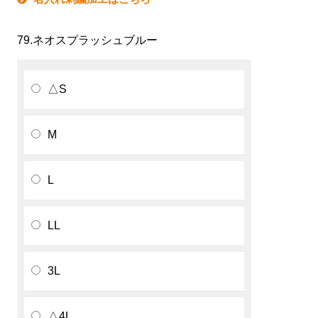
79.ネオスプラッシュブルー
△
S
M
L
LL
3L
△
4L