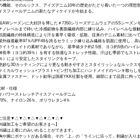
の機能、そのルックス、アイズデニム10年の歴史がたどり着いた一つの理想
イスフィールデニムの新たなディケイドが今始まる。
前AWシーズンに大好評を博した＃7350シリーズデニムウェアのSSシーズン
ナノレベルまで砕いた冷感鉱物を裏面繊維内部に練り込み、ハイレベルな接
肌面繊維の特殊構造により汗を素早く吸収・拡散。従来のデニム素材に比べ
紫外線遮蔽率97％/UPF49を誇るセラミック練り込み繊維を肌面に使用し、
ライトウェイトの素材でありながら、基準値タテ約2.5倍、ヨコ約5倍のハイ
伸長率（ヨコ約39％）を有する快適なストレッチ性能。汗ばむ季節でもスト
0％）により安定したスタイリングをキープ。
絶妙な3Dカッティングにより更なる動きやすさとスタイリッシュなルックス
ケミカルウォッシュ+ブラスト+ピン打ち加工にハンドメイドのペンキ散らし
金属ファスナー、ドット釦等は国産YKK社製を使用。細部にまで品質に拘っ
素材・仕様
イパワーストレッチアイスフィールデニム
70%、ナイロン26％、ポリウレタン4％
ご注意▼△▼△▼△▼△▼△▼△▼
刺繍加工をご希望のお客さまへ】
刺繍は上着にのみいれることができます。
胸や腕にポケットがある場合、その「上」の「ラインに沿って」刺繍が入り