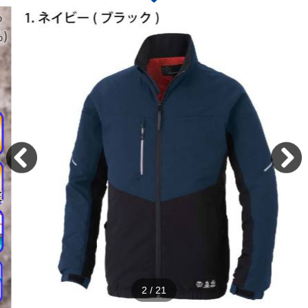
2
/
21