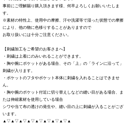
事前にご理解賜り購入頂きます様、何卒よろしくお願いいたしま
す。
※素材の特性上、使用中の摩擦、汗や洗濯等で湿った状態での摩擦
により、他の物に色移りすることがありますので
お取り扱いには十分ご注意ください。
【刺繍加工をご希望のお客さまへ】
・刺繍は上着にのみいれることができます。
・胸や腕にポケットがある場合、その「上」の「ラインに沿って」
刺繍が入ります。
・ポケットのフタやポケット本体に刺繍を入れることはできませ
ん。
・胸や腕のポケット付近に切り替えしなどの縫い目がある場合、ま
たは伸縮素材を使用している場合
シワや当て布の透けの発生や、縫い目の上に刺繍が入ることがござ
います。
▲▽▲▽▲▽▲▽▲▽▲▽▲▽▲▽▲