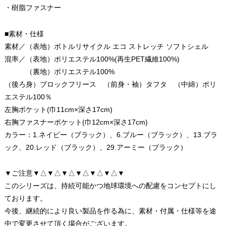
・樹脂ファスナー
■素材・仕様
素材／（表地）ボトルリサイクル エコ ストレッチ ソフトシェル
混率／（表地）ポリエステル100%(再生PET繊維100%)
（裏地）ポリエステル100%
（後ろ身）ブロックフリース （前身・袖）タフタ （中綿）ポリ
エステル100％
左胸ポケット(巾11cm×深さ17cm)
右胸ファスナーポケット(巾12cm×深さ17cm)
カラー：1.ネイビー（ブラック）、6.ブルー（ブラック）、13.ブラ
ック、20.レッド（ブラック）、29.アーミー（ブラック）
▼ご注意▼△▼△▼△▼△▼△▼△▼
このシリーズは、持続可能かつ地球環境への配慮をコンセプトにし
ております。
今後、継続的により良い製品を作る為に、素材・付属・仕様等を途
中で変更させて頂く場合がございます。