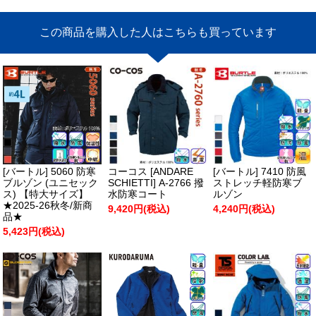
この商品を購入した人はこちらも買っています
[バートル] 5060 防寒
コーコス [ANDARE
[バートル] 7410 防風
ブルゾン (ユニセック
SCHIETTI] A-2766 撥
ストレッチ軽防寒ブ
ス) 【特大サイズ】
水防寒コート
ルゾン
★2025-26秋冬/新商
9,420円(税込)
4,240円(税込)
品★
5,423円(税込)