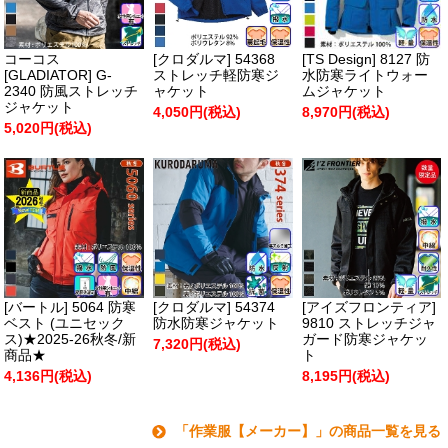
コーコス
[クロダルマ] 54368
[TS Design] 8127 防
[GLADIATOR] G-
ストレッチ軽防寒ジ
水防寒ライトウォー
2340 防風ストレッチ
ャケット
ムジャケット
ジャケット
4,050円(税込)
8,970円(税込)
5,020円(税込)
[バートル] 5064 防寒
[クロダルマ] 54374
[アイズフロンティア]
ベスト (ユニセック
防水防寒ジャケット
9810 ストレッチジャ
ス)★2025-26秋冬/新
ガード防寒ジャケッ
7,320円(税込)
商品★
ト
4,136円(税込)
8,195円(税込)
「作業服【メーカー】」の商品一覧を見る