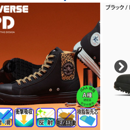
2
/
13