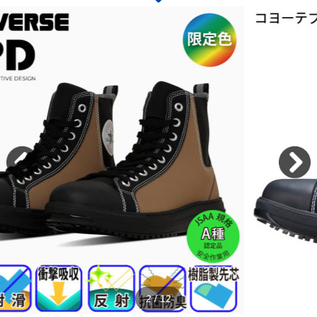
2
/
12