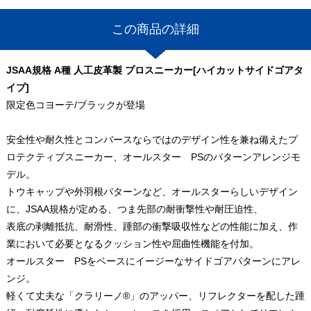
この商品の詳細
JSAA規格 A種 人工皮革製 プロスニーカー[ハイカットサイドゴアタ
イプ]
限定色コヨーテ/ブラックが登場
安全性や耐久性とコンバースならではのデザイン性を兼ね備えたプ
ロテクティブスニーカー、オールスター PSのパターンアレンジモ
デル。
トウキャップや外羽根パターンなど、オールスターらしいデザイン
に、JSAA規格が定める、つま先部の耐衝撃性や耐圧迫性、
表底の剥離抵抗、耐滑性、踵部の衝撃吸収性などの性能に加え、作
業において必要となるクッション性や屈曲性機能を付加。
オールスター PSをベースにイージーなサイドゴアパターンにアレ
ンジ。
軽くて丈夫な「クラリーノ®」のアッパー、リフレクターを配した踵